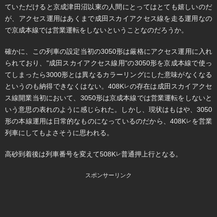
ていただけると京成津田沼以東の人間にとってはとても嬉しいのだ
が、アクセス運用はあくまで成田スカイアクセス線を走る運用なの
で京成本線では営業運転をしないということなのだろうか。
確かに、この列車の設定当初の3050形は厳格にアクセス運用に入れ
られており、"成田スカイアクセス線用"の3050形を京成本線で使っ
てしまったら3000形とは異なるカラーリングにした意味がなくなる
というのも納得できなくはない。408K
の存在は成田スカイアクセ
レ
ス線開業当初において、3050形は京成本線では営業運転をしないと
いう意思の表れのように感じられた。しかし、現状はもはや、3050
形の本線運用は日常的なものになっているのだから、408K
を営業
レ
列車にしてもよさそうに思われる。
高砂到着後は列車番号を変えて508K
普通押上行となる。
レ
スポンサーリンク