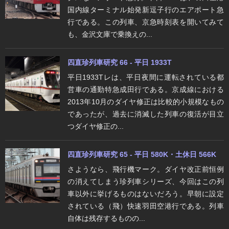
国内線ターミナル始発新逗子行のエアポート急
行である。この列車、京急時刻表を開いてみて
も、金沢文庫で乗換えの...
四直珍列車研究 66 - 平日 1933T
平日1933Tレは、平日夜間に運転されている都
営車の通勤特急成田行である。京成線における
2013年10月のダイヤ修正は比較的小規模なもの
であったが、過去に消滅した列車の復活が目立
つダイヤ修正の...
四直珍列車研究 65 - 平日 580K・土休日 566K
さようなら、飛行機マーク。ダイヤ改正前恒例
の消えてしまう珍列車シリーズ、今回はこの列
車以外に挙げるものはないだろう。早朝に設定
されている（飛）快速羽田空港行である。列車
自体は残存するものの...