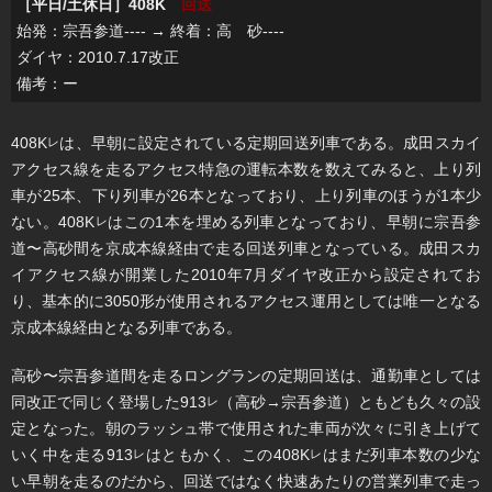
［平日/土休日］408K
回送
始発：宗吾参道---- → 終着：高 砂----
ダイヤ：2010.7.17改正
備考：ー
408K
は、早朝に設定されている定期回送列車である。成田スカイ
レ
アクセス線を走るアクセス特急の運転本数を数えてみると、上り列
車が25本、下り列車が26本となっており、上り列車のほうが1本少
ない。408K
はこの1本を埋める列車となっており、早朝に宗吾参
レ
道〜高砂間を京成本線経由で走る回送列車となっている。成田スカ
イアクセス線が開業した2010年7月ダイヤ改正から設定されてお
り、基本的に3050形が使用されるアクセス運用としては唯一となる
京成本線経由となる列車である。
高砂〜宗吾参道間を走るロングランの定期回送は、通勤車としては
同改正で同じく登場した913
（高砂→宗吾参道）ともども久々の設
レ
定となった。朝のラッシュ帯で使用された車両が次々に引き上げて
いく中を走る913
はともかく、この408K
はまだ列車本数の少な
レ
レ
い早朝を走るのだから、回送ではなく快速あたりの営業列車で走っ