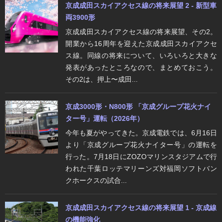
京成成田スカイアクセス線の将来展望 2 - 新型車
両3900形
京成成田スカイアクセス線の将来展望、その2。
開業から16周年を迎えた京成成田スカイアクセ
ス線。同線の将来について、いろいろと大きな
発表があったところなので、まとめておこう。
その2は、押上〜成田...
京成3000形・N800形 「京成グループ花火ナイ
ター号」運転（2026年）
今年も夏がやってきた。京成電鉄では、6月16日
より「京成グループ花火ナイター号」の運転を
行った。7月18日にZOZOマリンスタジアムで行
われた千葉ロッテマリーンズ対福岡ソフトバン
クホークスの試合...
京成成田スカイアクセス線の将来展望 1 - 京成線
の機能強化