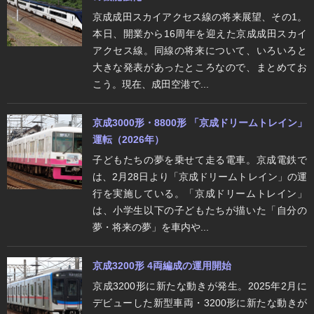
京成成田スカイアクセス線の将来展望、その1。
本日、開業から16周年を迎えた京成成田スカイ
アクセス線。同線の将来について、いろいろと
大きな発表があったところなので、まとめてお
こう。現在、成田空港で...
京成3000形・8800形 「京成ドリームトレイン」
運転（2026年）
子どもたちの夢を乗せて走る電車。京成電鉄で
は、2月28日より「京成ドリームトレイン」の運
行を実施している。「京成ドリームトレイン」
は、小学生以下の子どもたちが描いた「自分の
夢・将来の夢」を車内や...
京成3200形 4両編成の運用開始
京成3200形に新たな動きが発生。2025年2月に
デビューした新型車両・3200形に新たな動きが