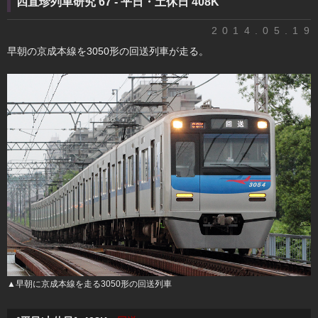
四直珍列車研究 67 - 平日・土休日 408K
2014.05.19
早朝の京成本線を3050形の回送列車が走る。
▲早朝に京成本線を走る3050形の回送列車