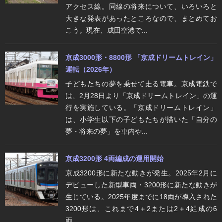
アクセス線。同線の将来について、いろいろと
大きな発表があったところなので、まとめてお
こう。現在、成田空港で...
京成3000形・8800形 「京成ドリームトレイン」
運転（2026年）
子どもたちの夢を乗せて走る電車。京成電鉄で
は、2月28日より「京成ドリームトレイン」の運
行を実施している。「京成ドリームトレイン」
は、小学生以下の子どもたちが描いた「自分の
夢・将来の夢」を車内や...
京成3200形 4両編成の運用開始
京成3200形に新たな動きが発生。2025年2月に
デビューした新型車両・3200形に新たな動きが
生じている。2025年度までに18両が導入された
3200形は、これまで4＋2または2＋4組成の6
両...