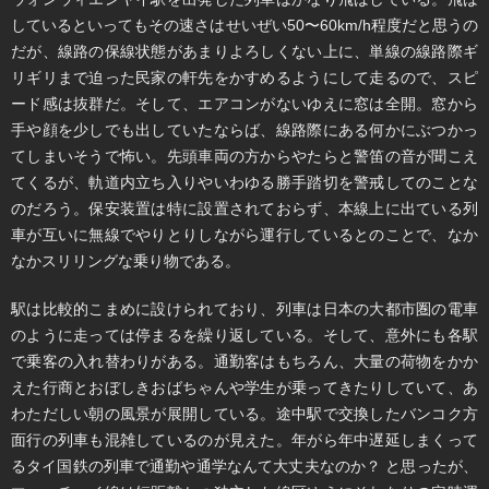
しているといってもその速さはせいぜい50〜60km/h程度だと思うの
だが、線路の保線状態があまりよろしくない上に、単線の線路際ギ
リギリまで迫った民家の軒先をかすめるようにして走るので、スピ
ード感は抜群だ。そして、エアコンがないゆえに窓は全開。窓から
手や顔を少しでも出していたならば、線路際にある何かにぶつかっ
てしまいそうで怖い。先頭車両の方からやたらと警笛の音が聞こえ
てくるが、軌道内立ち入りやいわゆる勝手踏切を警戒してのことな
のだろう。保安装置は特に設置されておらず、本線上に出ている列
車が互いに無線でやりとりしながら運行しているとのことで、なか
なかスリリングな乗り物である。
駅は比較的こまめに設けられており、列車は日本の大都市圏の電車
のように走っては停まるを繰り返している。そして、意外にも各駅
で乗客の入れ替わりがある。通勤客はもちろん、大量の荷物をかか
えた行商とおぼしきおばちゃんや学生が乗ってきたりしていて、あ
わただしい朝の風景が展開している。途中駅で交換したバンコク方
面行の列車も混雑しているのが見えた。年がら年中遅延しまくって
るタイ国鉄の列車で通勤や通学なんて大丈夫なのか？ と思ったが、