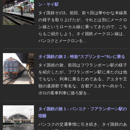
ン・ヤイ駅
タイ国鉄その3。前回、前々回は華やかな本線系
の様子を取り上げたが、それとは別にメークロ
ン線というローカル線に乗ってきたので、こち
らもご紹介しよう。タイ国鉄メークロン線は、
バンコクとメークロンを...
タイ国鉄の旅 2 - 特急"スプリンター"9レに乗る
タイ国鉄の旅、前回はフワランポーン駅の様子
を紹介したが、フワランポーン駅に来たのは他
でもない、列車に乗るためである。アユタヤ王
朝の遺跡群で有名な、古都アユタヤへ向かう。
ボロの客車列車に後ろ髪を...
タイ国鉄の旅 1 - バンコク・フアランポーン駅の
喧騒
バンコクの交通事情に引き続き、タイ国鉄のあ