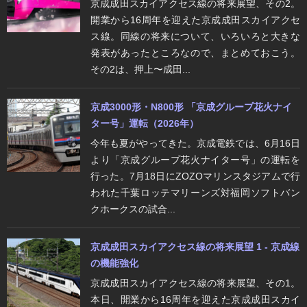
京成成田スカイアクセス線の将来展望、その2。
開業から16周年を迎えた京成成田スカイアクセ
ス線。同線の将来について、いろいろと大きな
発表があったところなので、まとめておこう。
その2は、押上〜成田...
京成3000形・N800形 「京成グループ花火ナイ
ター号」運転（2026年）
今年も夏がやってきた。京成電鉄では、6月16日
より「京成グループ花火ナイター号」の運転を
行った。7月18日にZOZOマリンスタジアムで行
われた千葉ロッテマリーンズ対福岡ソフトバン
クホークスの試合...
京成成田スカイアクセス線の将来展望 1 - 京成線
の機能強化
京成成田スカイアクセス線の将来展望、その1。
本日、開業から16周年を迎えた京成成田スカイ