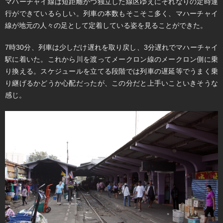
マハーチャイ線は短距離かつ独立した線区ゆえにそれなりの定時運
行ができているらしい。列車の本数もそこそこ多く、マハーチャイ
線が地元の人々の足として定着している姿を見ることができた。
7時30分、列車は少しだけ遅れを取り戻し、3分遅れでマハーチャイ
駅に着いた。これから川を渡ってメークロン線のメークロン側に乗
り換える。スケジュールを立てる段階では列車の遅延等でうまく乗
り継げるかどうか心配だったが、この分だと上手いこといきそうな
感じ。