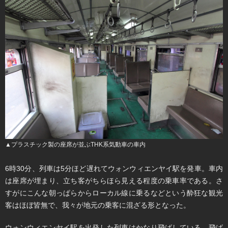
▲プラスチック製の座席が並ぶTHK系気動車の車内
6時30分、列車は5分ほど遅れてウォンウィエンヤイ駅を発車。車内
は座席が埋まり、立ち客がちらほら見える程度の乗車率である。さ
すがにこんな朝っぱらからローカル線に乗るなどという酔狂な観光
客はほぼ皆無で、我々が地元の乗客に混ざる形となった。
ウォンウィエンヤイ駅を出発した列車はかなり飛ばしている。飛ば