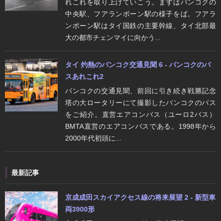
れこれを取り上げていこう。まずはバンコクの
中央駅、フアランポーン駅の様子をば。フアラ
ンポーン駅はタイ国鉄の主要幹線、タイ北部最
大の都市チェンマイに向かう...
タイ 灼熱のバンコク交通見聞 6 - バンコクのバ
スあれこれ2
バンコクの交通見聞、前回に引き続き戦勝記念
塔の大ロータリーにて撮影したバンコクのバス
をご紹介。直営エアコンバス（ユーロ2バス）
BMTA直営のエアコンバスである。1998年から
2000年代初頭に...
最新記事
京成成田スカイアクセス線の将来展望 2 - 新型車
両3900形