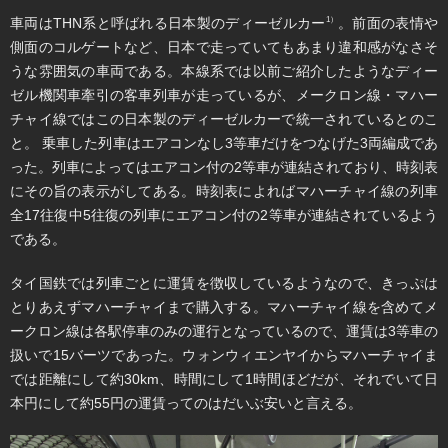
車両はTHN系と呼ばれる日本製のディーゼルカー
。前面の表情や
1）
側面のコルゲートなど、日本で走っていてもあまり違和感がなさそ
うな雰囲気の車両である。本線系では以前ご紹介したようなディー
ゼル機関車牽引の客車列車が走っているが、メークロン線・マハー
チャイ線ではこの日本製のディーゼルカーで統一されているとのこ
と。 乗車した列車はエアコンなし3等車だけをつなげた3両編成であ
った。列車によってはエアコン付の2等車が連結されており、時刻表
にその旨の表示がしてある。時刻表によればマハーチャイ線の列車
全17往復中5往復の列車にエアコン付の2等車が連結されているよう
である。
タイ国鉄では列車ごとに運賃を徴収しているようなので、きっぷは
とりあえずマハーチャイまで購入する。マハーチャイ線を含めてメ
ークロン線は各駅停車のみの運行となっているので、運賃は3等車の
扱いで15バーツであった。ウォンウィエンヤイからマハーチャイま
では距離にして約30km、時間にして1時間ほどだが、それでいて日
本円にして約55円の運賃ってのはだいぶ安いと言える。