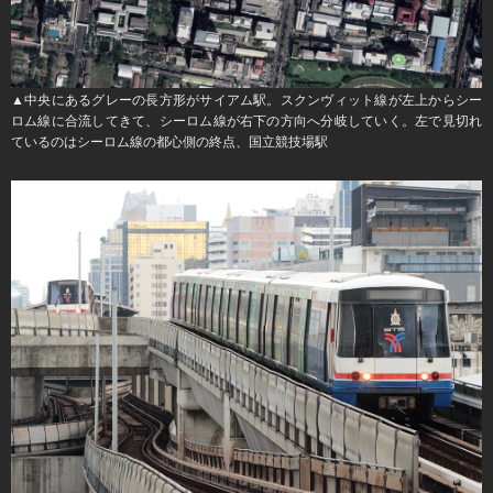
▲中央にあるグレーの長方形がサイアム駅。スクンヴィット線が左上からシー
ロム線に合流してきて、シーロム線が右下の方向へ分岐していく。左で見切れ
ているのはシーロム線の都心側の終点、国立競技場駅