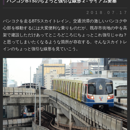
バンコクBTSのちょっと強引な線形 2 - サイアム要塞
2018.07.17
バンコクを走るBTSスカイトレイン。交通渋滞の激しいバンコク中
心部を移動するには大変便利な乗りものだが、既存市街地の中を高
架で建設しただけあってところどころにちょっとこれ強引じゃね？
と思ってしまいたくなるような箇所が存在する。そんなスカイトレ
インのちょっと強引な線形を見ていこう。