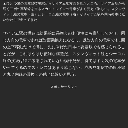
▲ひとつ隣の国立競技場駅からサイアム駅方面を見たところ。サイアム駅から
続く二層の高架線を走るスカイトレインの電車がよく見えて楽しい。スクンヴ
ィット線の電車（左）とシーロム線の電車（右）がサイアム駅を同時発車に近
いかたちで走ってきた
サイアム駅の構造は結果的に乗換えの利便性にも寄与しており、同
じ方向の電車であれば対面乗換えになるし、反対方向の電車でも1回
の上下移動だけで済む。先に挙げた日本の要塞駅でも感じられるこ
とだが、これはやはり便利な構造だ。スクンヴィット線とシーロム
線の接続は特に考慮されていない模様だが、待てばすぐ次の電車が
やってくるのでストレスはあまり感じない。赤坂見附駅での銀座線
と丸ノ内線の乗換えの感じに近いと思う。
スポンサーリンク