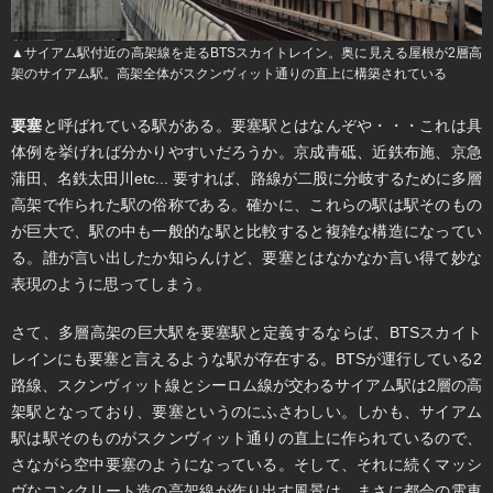
▲サイアム駅付近の高架線を走るBTSスカイトレイン。奥に見える屋根が2層高
架のサイアム駅。高架全体がスクンヴィット通りの直上に構築されている
要塞
と呼ばれている駅がある。要塞駅とはなんぞや・・・これは具
体例を挙げれば分かりやすいだろうか。京成青砥、近鉄布施、京急
蒲田、名鉄太田川etc... 要すれば、路線が二股に分岐するために多層
高架で作られた駅の俗称である。確かに、これらの駅は駅そのもの
が巨大で、駅の中も一般的な駅と比較すると複雑な構造になってい
る。誰が言い出したか知らんけど、要塞とはなかなか言い得て妙な
表現のように思ってしまう。
さて、多層高架の巨大駅を要塞駅と定義するならば、BTSスカイト
レインにも要塞と言えるような駅が存在する。BTSが運行している2
路線、スクンヴィット線とシーロム線が交わるサイアム駅は2層の高
架駅となっており、要塞というのにふさわしい。しかも、サイアム
駅は駅そのものがスクンヴィット通りの直上に作られているので、
さながら空中要塞のようになっている。そして、それに続くマッシ
ヴなコンクリート造の高架線が作り出す風景は、まさに都会の電車