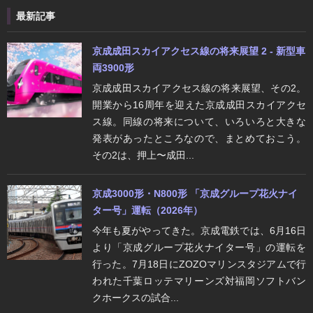
最新記事
京成成田スカイアクセス線の将来展望 2 - 新型車
両3900形
京成成田スカイアクセス線の将来展望、その2。
開業から16周年を迎えた京成成田スカイアクセ
ス線。同線の将来について、いろいろと大きな
発表があったところなので、まとめておこう。
その2は、押上〜成田...
京成3000形・N800形 「京成グループ花火ナイ
ター号」運転（2026年）
今年も夏がやってきた。京成電鉄では、6月16日
より「京成グループ花火ナイター号」の運転を
行った。7月18日にZOZOマリンスタジアムで行
われた千葉ロッテマリーンズ対福岡ソフトバン
クホークスの試合...