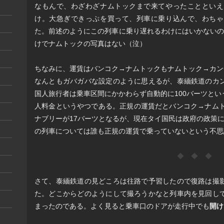
なもんで、わざわざナムトックまで来てやったことといえ
け。大急ぎできっぷを買って、列車に乗り込んで、わちゃ
た。前述のようにこの列車に乗り遅れるわけにはいかないの
けでナムトックの写真はない（泣）
ちなみに、運賃はバンコク→ナムトックもナムトック→カン
なんともガバガバな設定のように思えるが、泰緬鉄道のカ
国人旅行者は乗車区間にかかわらず自動的に100バーツと
人料金というやつである。正規の運賃だとバンコク→ナムト
ナブリーが17バーツとなるが、現在タイ国民は政府の政策
の列車については誰も正規の運賃で乗っていないという不思
◆ ◆ ◆
さて、泰緬鉄道の見どころは往路で予習したので復路は撮
た。どこからどのようにして撮ろうかなと列車内を見回し
まったのである。よく見ると乗車口のドアが走行中でも
開け