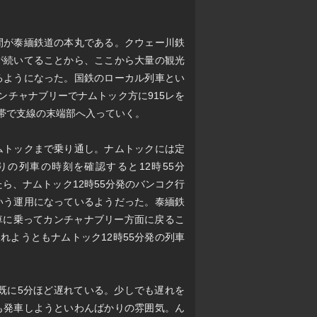
間が泰緬鉄道の本丸である。クウェー川鉄
が続いてることから、ここから大量の観光
るようになった。国鉄のローカル列車とい
ンチャナブリーでナムトック方に915レを
所帯で支線の末端部へ入っていく。
ムトックまで乗り通し。ナムトックには定
りの列車の時刻を確認すると12時55分
ら、ナムトック12時55分発のバンコク行
いう運用になっているようだった。泰緬鉄
列車に乗ってカンチャナブリー方面に戻るこ
れようともナムトック12時55分発の列車
は既に5分ほど遅れている。少しでも遅れを
も発車しようといわんばかりの雰囲気。ん