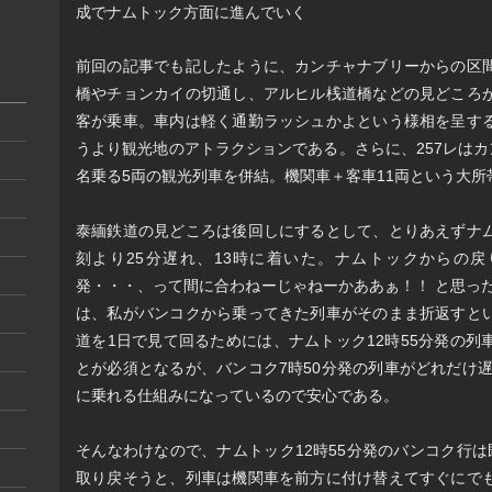
成でナムトック方面に進んでいく
前回の記事でも記したように、カンチャナブリーからの区
橋やチョンカイの切通し、アルヒル桟道橋などの見どころ
客が乗車。車内は軽く通勤ラッシュかよという様相を呈す
うより観光地のアトラクションである。さらに、257レはカ
名乗る5両の観光列車を併結。機関車＋客車11両という大
泰緬鉄道の見どころは後回しにするとして、とりあえずナ
刻より25分遅れ、13時に着いた。ナムトックからの戻
発・・・、って間に合わねーじゃねーかああぁ！！ と思った
は、私がバンコクから乗ってきた列車がそのまま折返すと
道を1日で見て回るためには、ナムトック12時55分発の
とが必須となるが、バンコク7時50分発の列車がどれだけ遅
に乗れる仕組みになっているので安心である。
そんなわけなので、ナムトック12時55分発のバンコク行
取り戻そうと、列車は機関車を前方に付け替えてすぐにで