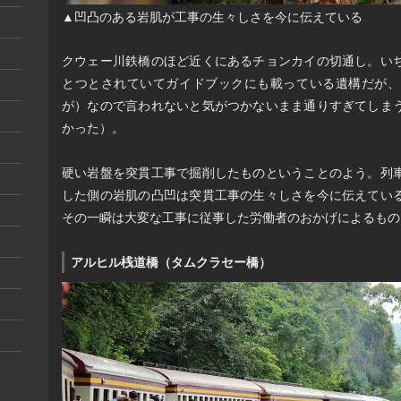
▲凹凸のある岩肌が工事の生々しさを今に伝えている
クウェー川鉄橋のほど近くにあるチョンカイの切通し。い
とつとされていてガイドブックにも載っている遺構だが、
が）なので言われないと気がつかないまま通りすぎてしま
かった）。
硬い岩盤を突貫工事で掘削したものということのよう。列
した側の岩肌の凸凹は突貫工事の生々しさを今に伝えてい
その一瞬は大変な工事に従事した労働者のおかげによるもの
アルヒル桟道橋（タムクラセー橋）