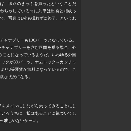
ば、復路のきっぷを買ったということだ
わちゃしている間に列車は出発と相成っ
で、写真は1枚も撮れずに終了。というわ
チャナブリーも100バーツとなっている。
ンチャナブリーを含む区間を乗る場合、外
いうことになっているようだ。いわゆる外国
ックが39バーツ、ナムトック→カンチャ
により3等運賃が無料になっているので、こ
議な状況になる。
影をメインにしながら乗ってみることにし
ているうちに、私はあることに気づいてし
っ放し
やないかーい。