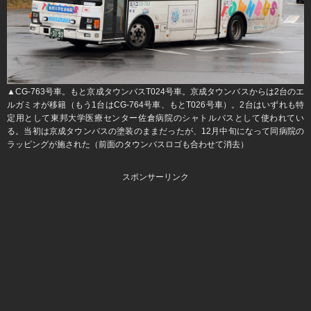
▲CG-763号車。もと京成タウンバスT024号車。京成タウンバスからは2台のエ
ルガミオが移籍（もう1台はCG-764号車、もとT026号車）。2台はいずれも特
定用として東邦大学医療センター佐倉病院のシャトルバスとして使われてい
る。当初は京成タウンバスの塗装のままだったが、12月中旬になって同病院の
ラッピングが施された（前面のタウンバスロゴも合わせて消去）
スポンサーリンク