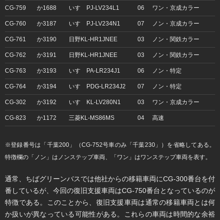
CG-759
か1688
いすゞPJ-LV234L1
06
ワン・京成カラー
CG-760
か3187
いすゞPJ-LV234N1
07
ノン・京成カラー
CG-761
か3190
日野KL-HR1JNEE
03
ノン・関鉄カラー
CG-762
か3191
日野KL-HR1JNEE
03
ノン・関鉄カラー
CG-763
か3193
いすゞPA-LR234J1
06
ノン・特定
CG-764
か3194
いすゞPDG-LR234J2
07
ノン・特定
CG-302
か3192
いすゞKL-LV280N1
03
ワン・京成カラー
CG-823
か1172
三菱KL-MS86MS
04
高速
※登録番号は「千葉200」（CG-752号車のみ「千葉230」）を省略してある。
特徴欄の「ノン」はノンステップ車両、「ワン」はワンステップ車両を表す。
通常、ちばグリーンバスでは他社からの移籍車両にCG-300番台を付
番しているが、今回の復旧支援車両はCG-750番台となっているのが
特徴である。このことから、復旧支援車両は通常の移籍車両とは何
か扱いが異なっている可能性がある。これらの車両は時間的な余裕