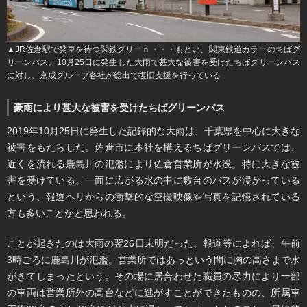
▲JR佐倉駅で発車を待つ関鉄グリーｎ・・・もとい、関東鉄道カラーのちばグ
リーンバス。10月25日に発生した大雨で甚大な被害を受けたちばグリーンバス
に対し、京成グループ各社が総出で復旧支援を行っている
豪雨により甚大な被害を受けたちばグリーンバス
2019年10月25日に発生した記録的な大雨は、千葉県を中心に大きな
被害をもたらした。佐倉市に本社を構えるちばグリーンバスでは、
近くを流れる鹿島川の氾濫により佐倉営業所が水没。特に大きな被
害を受けている。一面に広がる水の中に数台のバスが浸かっている
という、報道ヘリからの衝撃的な空撮映像や写真を記憶されている
方も多いことかと思われる。
ことが起きたのは大雨の翌26日未明だった。報道等によれば、午前
3時ごろに鹿島川が氾濫。営業所ではあっという間に胸の高さまで水
がきてしまったという。その場に居合わせた職員の尽力により一部
の車両は営業所外の高台などに逃がすことができたものの、所属車