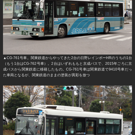
▲CG-761号車。関東鉄道からやってきた2台の日野レインボーHRのうちの1台
（もう1台はCG-762号車）。2台はいずれももと京成バスで、2015年ごろに京
成バスから関東鉄道に移籍したもの。CG-761号車は関東鉄道で9410号車だっ
た車両となるが、関東鉄道のままの塗装が異彩を放つ