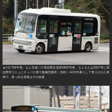
▲CG-758号車。もと京成バス習志野出張所0805号車。もともとは2007年に習
志野市コミュニティバス用で船橋営業所（当時）4476号車として導入された車
両で、真っ白な塗装はその名残