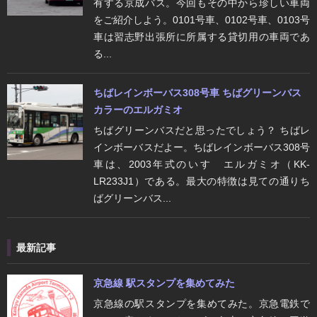
有する京成バス。今回もその中から珍しい車両
をご紹介しよう。0101号車、0102号車、0103号
車は習志野出張所に所属する貸切用の車両であ
る...
ちばレインボーバス308号車 ちばグリーンバス
カラーのエルガミオ
ちばグリーンバスだと思ったでしょう？ ちばレ
インボーバスだよー。ちばレインボーバス308号
車は、2003年式のいすゞエルガミオ（KK-
LR233J1）である。最大の特徴は見ての通りち
ばグリーンバス...
最新記事
京急線 駅スタンプを集めてみた
京急線の駅スタンプを集めてみた。京急電鉄で