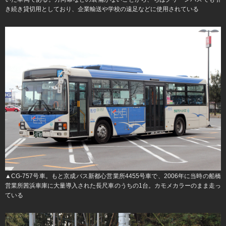
き続き貸切用としており、企業輸送や学校の遠足などに使用されている
▲CG-757号車。もと京成バス新都心営業所4455号車で、2006年に当時の船橋
営業所茜浜車庫に大量導入された長尺車のうちの1台。カモメカラーのまま走っ
ている