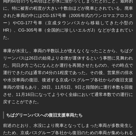
両約60台のうち40台ほどが水に浸かってしまったとのこと。最終的
に、特に被害の程度が大きい十数台ほどが廃車とされている。廃車
された車両の中にはCG-157号車（2005年式のワンロマエアロスタ
ー）やCG-177号車（京成タウンバスから移籍してきた小型の
HR）、CG-305号車（全国的に珍しいエルガJ）などが含まれてい
た。
車庫が水没し、車両の半数以上が使えなくなったことから、ちばグ
リーンバスは26日の始発より全便が運休するという事態に見舞われ
た。同日夕方ごろになんとか運行を再開させたものの、その時点で
運行できたのは通常の4分の1程度であった。その後、営業所の排水
や水没車両の復旧、後述する京成バスグループ各社からの復旧支援
車両の登場もあり、28日、11月5日、9日と段階的に運行本数を回復
させ、11月16日になってようやく全線において通常本数での運行に
戻すことができた。
ちばグリーンバスへの復旧支援車両たち
前述のとおり、水没により廃車となってしまった車両が多数発生し
たため、京成バスグループ各社から復旧のための車両が集められる