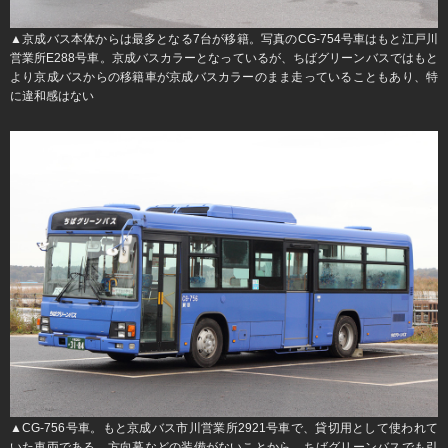
▲京成バス本体からは最多となる7台が移籍。写真のCG-754号車はもと江戸川
営業所E288号車。京成バスカラーとなっているが、ちばグリーンバスではもと
より京成バスからの移籍車が京成バスカラーのまま走っていることもあり、特
に違和感はない
▲CG-756号車。もと京成バス市川営業所2921号車で、貸切用として使われて
いた車両である。方向幕などの装備がないことから、ちばグリーンバスでも引