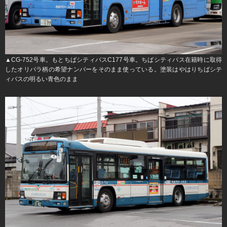
▲CG-752号車。もとちばシティバスC177号車。ちばシティバス在籍時に取得
したオリパラ柄の希望ナンバーをそのまま使っている。塗装はやはりちばシテ
ィバスの明るい青色のまま