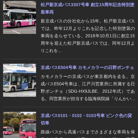
松戸新京成バス3307号車 創立15周年記念特別塗
装車両
新京成バスの分社化から15年。松戸新京成バス
では、昨年12月よりこれを記念した特別塗装の
車両を走らせている。2018年10月1日に創立15
周年を迎えた松戸新京成バスでは、同年12月よ
りこれを...
京成バスE504号車 カモメカラーの日野ポンチョ
カモメカラーの京成バスが東京都内を走る。​​京
成バスE504号車は、江戸川営業所に所属する日
野ポンチョ（SDG-HX9JLBE、2012年式）であ
る。同営業所が担当する臨海病院線「りんかい...
京成バス0101・0102・0103号車 ピンク色の貸
切車
路線バスから高速バスまでさまざまな車両を保