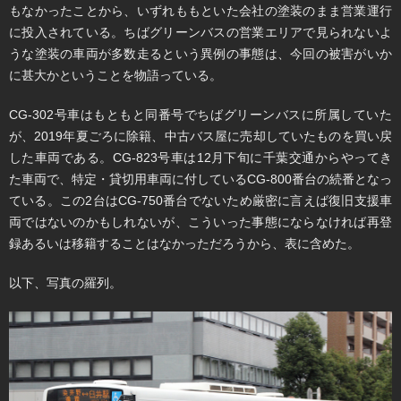
もなかったことから、いずれももといた会社の塗装のまま営業運行
に投入されている。ちばグリーンバスの営業エリアで見られないよ
うな塗装の車両が多数走るという異例の事態は、今回の被害がいか
に甚大かということを物語っている。
CG-302号車はもともと同番号でちばグリーンバスに所属していた
が、2019年夏ごろに除籍、中古バス屋に売却していたものを買い戻
した車両である。CG-823号車は12月下旬に千葉交通からやってき
た車両で、特定・貸切用車両に付しているCG-800番台の続番となっ
ている。この2台はCG-750番台でないため厳密に言えば復旧支援車
両ではないのかもしれないが、こういった事態にならなければ再登
録あるいは移籍することはなかっただろうから、表に含めた。
以下、写真の羅列。