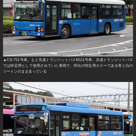
▲CG-751号車。もと京成トランジットバスM111号車。京成トランジットバス
では特定用として使用されていた車両で、同社の特定用カラーである青と白の
ツートンのまま走っている