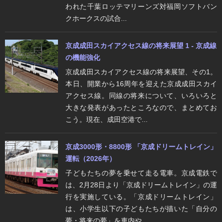
われた千葉ロッテマリーンズ対福岡ソフトバン
クホークスの試合...
京成成田スカイアクセス線の将来展望 1 - 京成線
の機能強化
京成成田スカイアクセス線の将来展望、その1。
本日、開業から16周年を迎えた京成成田スカイ
アクセス線。同線の将来について、いろいろと
大きな発表があったところなので、まとめてお
こう。現在、成田空港で...
京成3000形・8800形 「京成ドリームトレイン」
運転（2026年）
子どもたちの夢を乗せて走る電車。京成電鉄で
は、2月28日より「京成ドリームトレイン」の運
行を実施している。「京成ドリームトレイン」
は、小学生以下の子どもたちが描いた「自分の
夢・将来の夢」を車内や...