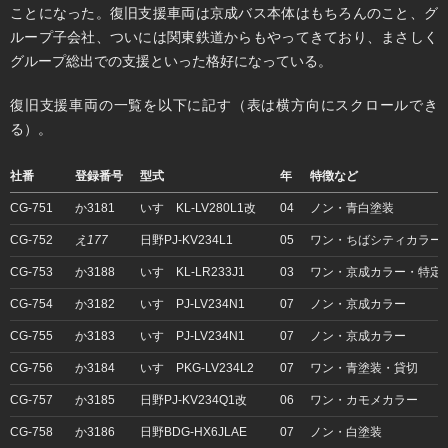
ことになった。復旧支援車両は京成バス本体はもちろんのこと、グ
ループ子会社、ついには関東鉄道からもやってきており、まさしく
グループ総出での支援といった格好になっている。
復旧支援車両の一覧を以下に記す（表は横方向にスクロールでき
る）。
社番
登録番号
型式
年
特徴など
CG-751
か3181
いすゞKL-LV280L1改
04
ノン・青白塗装
CG-752
え177
日野PJ-KV234L1
05
ワン・ちばシティカラー
CG-753
か3188
いすゞKL-LR233J1
03
ワン・京成カラー・特定
CG-754
か3182
いすゞPJ-LV234N1
07
ノン・京成カラー
CG-755
か3183
いすゞPJ-LV234N1
07
ノン・京成カラー
CG-756
か3184
いすゞPKG-LV234L2
07
ワン・青塗装・貸切
CG-757
か3185
日野PJ-KV234Q1改
06
ワン・カモメカラー
CG-758
か3186
日野BDG-HX6JLAE
07
ノン・白塗装