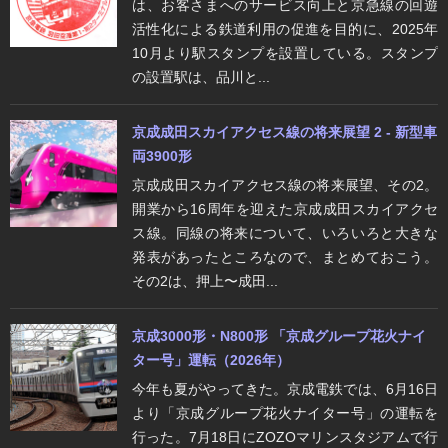
は、お客さまへのサービス向上と京急線の回遊
活性化による鉄道利用の促進を目的に、2025年
10月より駅スタンプを設置している。スタンプ
の設置駅は、品川と...
京成成田スカイアクセス線の将来展望 2 - 新型車
両3900形
京成成田スカイアクセス線の将来展望、その2。
開業から16周年を迎えた京成成田スカイアクセ
ス線。同線の将来について、いろいろと大きな
発表があったところなので、まとめておこう。
その2は、押上〜成田...
京成3000形・N800形 「京成グループ花火ナイ
ター号」運転（2026年）
今年も夏がやってきた。京成電鉄では、6月16日
より「京成グループ花火ナイター号」の運転を
行った。7月18日にZOZOマリンスタジアムで行