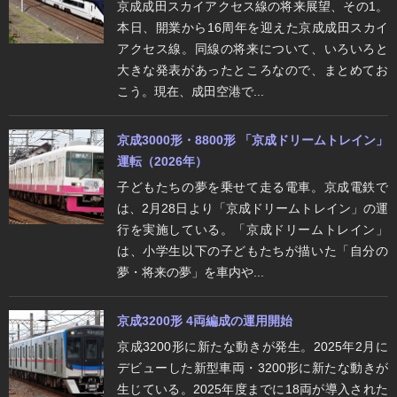
京成成田スカイアクセス線の将来展望、その1。
本日、開業から16周年を迎えた京成成田スカイ
アクセス線。同線の将来について、いろいろと
大きな発表があったところなので、まとめてお
こう。現在、成田空港で...
京成3000形・8800形 「京成ドリームトレイン」
運転（2026年）
子どもたちの夢を乗せて走る電車。京成電鉄で
は、2月28日より「京成ドリームトレイン」の運
行を実施している。「京成ドリームトレイン」
は、小学生以下の子どもたちが描いた「自分の
夢・将来の夢」を車内や...
京成3200形 4両編成の運用開始
京成3200形に新たな動きが発生。2025年2月に
デビューした新型車両・3200形に新たな動きが
生じている。2025年度までに18両が導入された