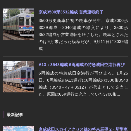
京成3500形3532編成 営業運転終了
3500形更新車に初の廃車が発生。京成3000形
3039編成・3040編成の導入により、3500形
3532編成が営業運転を終了した。廃車とされた
のは9月末だった模様だが、9月11日に3039編
成...
A13：3548編成 6両編成の特急成田空港行再び
6両編成の特急成田空港行が再び走る。1月25
日、8両編成のA13運行に6両編成の3500形3548
編成（3548－47＋3512）が代走として充当し
た。原因は65K運行に充当していた3700形...
最新記事
京成成田スカイアクセス線の将来展望 2 - 新型車