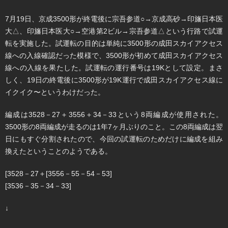
7月19日、京成3500形が終電後に宗吾参道○→京成高砂→印旛日本医
大△、印旛日本医大○→空港第2ビル→宗吾参道△という行路で試運
転を実施した。試運転の目的は単純に3500形の成田スカイアクセス
線への入線確認だった模様で、3500形が初めて成田スカイアクセス
線への入線を果たした。試運転の運行番号は19Kとして設定。まさ
しく、19日の終電後に3500形が19K運行で成田スカイアクセス線に
イクイク〜というわけだった。
編成は3528－27＋3556＋34－33という8両編成が使用された。
3500形の8両編成が走るのは1年7ヶ月ぶりのこと。この8両編成は翌
日にもすぐ分割されたので、今回の試運転のためだけに編成を組み
換えたということのようである。
[3528－27＋[3556－55－54－53]
[3536－35－34－33]
↓