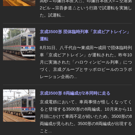
高砂→印旛日本医大△、印旛日本医大○→空港第
2ビル→宗吾参道△という行路で試運転を実施し
た。試運転...
京成3500形 団体臨時列車「京成ビアトレイン」
運転
8月31日、八千代台〜東成田〜成田で団体臨時列
車「京成ビアトレイン」が運転された。昨年10
月に実施された「ハロウィンビール列車」につ
づく、京成グループとサッポロビールのコラボ
レーション企画の...
京成3500形 8両編成が2本同時に走る
京成電鉄において、車両事情が怪しくなってく
ると登場する3500形の8両編成。10月末から11
月頭にかけて車両不足が続いたため、3500形の8
両編成が見られた。3500形の8両編成が出現する
こと...