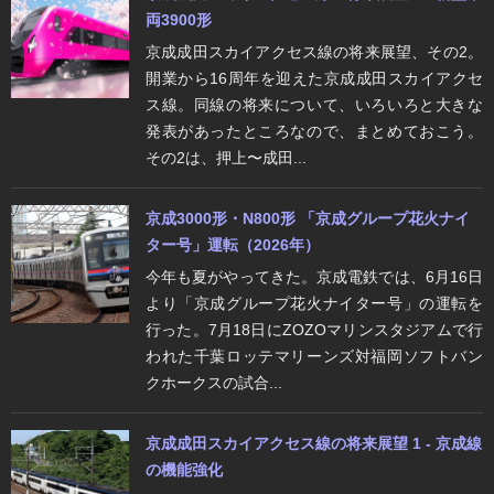
両3900形
京成成田スカイアクセス線の将来展望、その2。
開業から16周年を迎えた京成成田スカイアクセ
ス線。同線の将来について、いろいろと大きな
発表があったところなので、まとめておこう。
その2は、押上〜成田...
京成3000形・N800形 「京成グループ花火ナイ
ター号」運転（2026年）
今年も夏がやってきた。京成電鉄では、6月16日
より「京成グループ花火ナイター号」の運転を
行った。7月18日にZOZOマリンスタジアムで行
われた千葉ロッテマリーンズ対福岡ソフトバン
クホークスの試合...
京成成田スカイアクセス線の将来展望 1 - 京成線
の機能強化