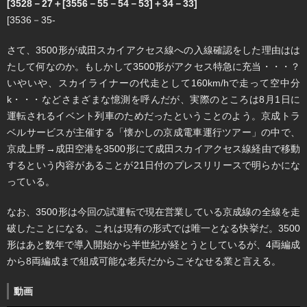
[3528－27＋[3556－55－54－53]＋34－33]
[3536－35-
さて、3500形が成田スカイアクセス線への入線確認をした理由はは
たして何なのか。もしかして3500形がアクセス特急に充当・・・？
いやいや、スカイライナーの代走として160km/hで走って空中分
k・・・などさまざまな憶測を呼んだが、実際のところは8月1日に
運転されるイベント列車のためだったということのよう。京成トラ
ベルサービスが主催する「懐かしの京成電車運行ツアー」の中で、
京成上野→成田空港を3500形にて成田スカイアクセス線経由で移動
するという内容があることが21日付のプレスリリースで明らかにな
っている。
なお、3500形は今回の試運転で現在営業している京成線の全線を走
破したことになる。これは現有の形式では唯一となる快挙だ。3500
形はあと数年で導入開始から半世紀が経とうとしているが、4両編成
から8両編成まで組成可能な老兵だからこそなせる業と言える。
動画