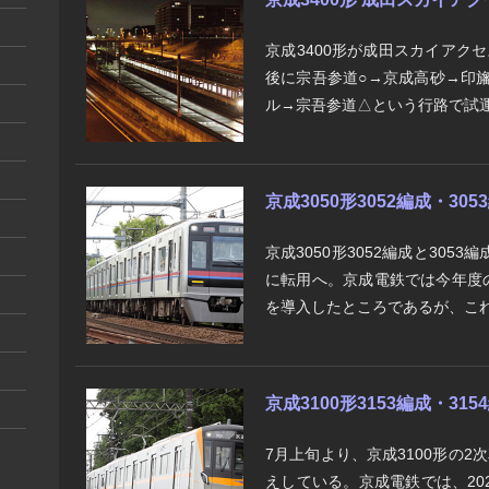
京成3400形が成田スカイアクセ
後に宗吾参道○→京成高砂→印
ル→宗吾参道△という行路で試運
京成3050形3052編成・3
京成3050形3052編成と30
に転用へ。京成電鉄では今年度の新
を導入したところであるが、これに
京成3100形3153編成・315
7月上旬より、京成3100形の2次
えしている。京成電鉄では、202