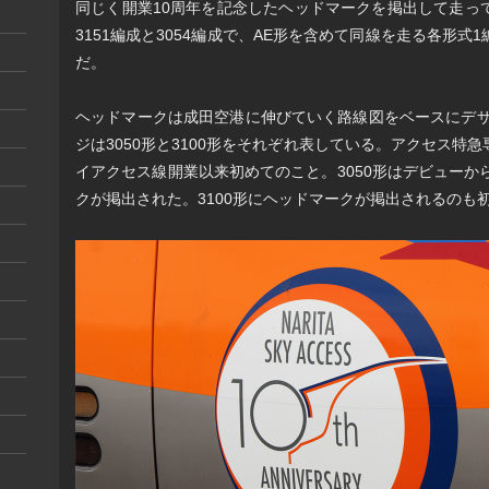
同じく開業10周年を記念したヘッドマークを掲出して走っ
3151編成と3054編成で、AE形を含めて同線を走る各形
だ。
ヘッドマークは成田空港に伸びていく路線図をベースにデザ
ジは3050形と3100形をそれぞれ表している。アクセス特
イアクセス線開業以来初めてのこと。3050形はデビューか
クが掲出された。3100形にヘッドマークが掲出されるのも