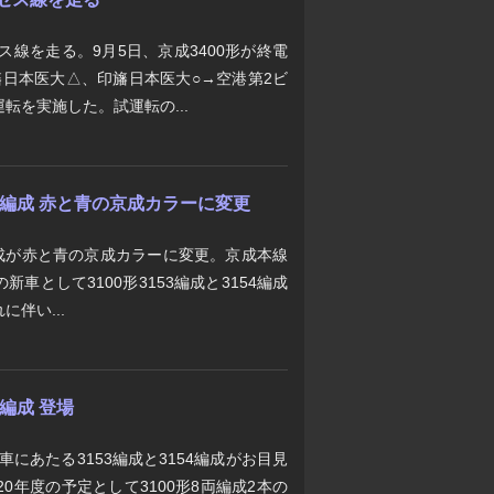
ス線を走る。9月5日、京成3400形が終電
旛日本医大△、印旛日本医大○→空港第2ビ
転を実施した。試運転の...
053編成 赤と青の京成カラーに変更
53編成が赤と青の京成カラーに変更。京成本線
車として3100形3153編成と3154編成
伴い...
4編成 登場
車にあたる3153編成と3154編成がお目見
0年度の予定として3100形8両編成2本の