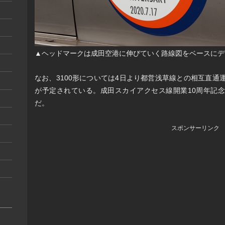
▲ヘッドマークは成田空港に伸びていく路線図をベースにデ
なお、3100形については4日より都営浅草線との相互直通
が予定されている。成田スカイアクセス線開業10周年記
だ。
スポンサーリンク