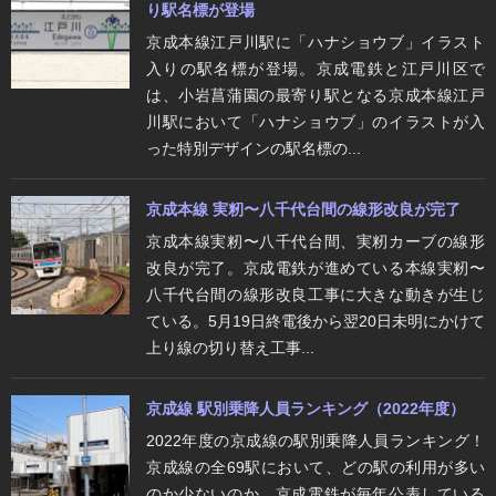
り駅名標が登場
京成本線江戸川駅に「ハナショウブ」イラスト
入りの駅名標が登場。京成電鉄と江戸川区で
は、小岩菖蒲園の最寄り駅となる京成本線江戸
川駅において「ハナショウブ」のイラストが入
った特別デザインの駅名標の...
京成本線 実籾〜八千代台間の線形改良が完了
京成本線実籾〜八千代台間、実籾カーブの線形
改良が完了。京成電鉄が進めている本線実籾〜
八千代台間の線形改良工事に大きな動きが生じ
ている。5月19日終電後から翌20日未明にかけて
上り線の切り替え工事...
京成線 駅別乗降人員ランキング（2022年度）
2022年度の京成線の駅別乗降人員ランキング！
京成線の全69駅において、どの駅の利用が多い
のか少ないのか。京成電鉄が毎年公表している