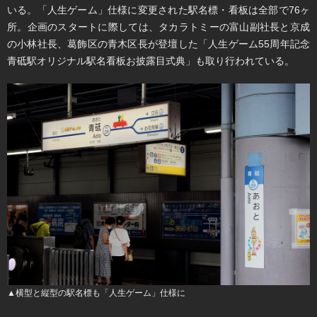
いる。「人生ゲーム」仕様に変更された駅名標・看板は全部で76ヶ
所。企画のスタートに際しては、タカラトミーの富山副社長と京成
の小林社長、葛飾区の青木区長が登壇した「人生ゲーム55周年記念
青砥駅オリジナル駅名看板お披露目式典」も取り行われている。
▲横型と縦型の駅名標も「人生ゲーム」仕様に