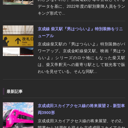
データを基に、2022年度の駅別乗降人員をラン
キング形式で...
京成線 柴又駅『男はつらいよ』特別装飾をリニ
ューアル
京成線柴又駅の『男はつらいよ』特別装飾がパ
ワーアップ。京成金町線柴又駅。映画『男はつ
らいよ』シリーズのロケ地にもなった柴又駅
は、柴又帝釈天への最寄り駅として観光客で賑
わいを見せている。そんな同駅...
最新記事
京成成田スカイアクセス線の将来展望 2 - 新型車
両3900形
京成成田スカイアクセス線の将来展望、その2。
開業から16周年を迎えた京成成田スカイアクセ