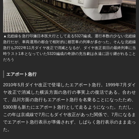
▲北総線を急行印旛日本医大行として走る5327編成。運行本数の少ない北総線
急行だが、車両運用の都合で相対的に都営車の列車が多かった。そんな北総線
急行も2022年11月ダイヤ改正で消滅となるが、ダイヤ改正前日の最終列車に当
時ラスト1本となっていた5320編成の奇跡の充当劇は永遠に語り継がれること
だろう
エアポート急行
2010年5月ダイヤ改正で登場したエアポート急行。1999年7月ダイ
ヤ改正で消滅した横浜方面の急行の事実上の復活である。合わせ
て、品川方面の急行もエアポート急行を名乗ることになったため、
5300形も新たにエアポート急行として走るようになった。ただし、
この年は京成線で7月にもダイヤ改正があった関係で、7月になるま
でエアポート急行表示が準備されず、しばらく急行表示のまま走っ
た。