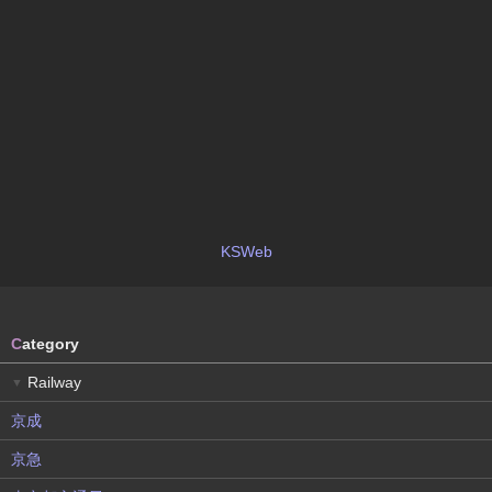
KSWeb
C
ategory
Railway
▼
京成
京急