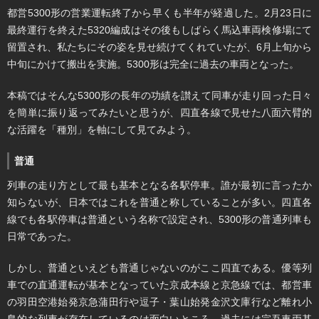
都営5300形の営業運転終了から早くも半年が経過した。2月23日に
最終運行を終えた5320編成はその後もしばらく馬込車両検修場にて
留置され、私たちにその姿を見せ続けてくれていたが、6月上旬から
中旬にかけて搬出を実施。5300形は完全に過去の車両となった。
本稿ではそんな5300形の長年の功績を讃えて同車が走り回った日々
を簡単に振り返ってみたいと思うが、四直各線で見せた八面六臂的
な活躍を「種別」を軸にして見てみよう。
普通
列車の走り方として最も基本となる各駅停車。誰が最初に言ったか
知らないが、日本ではこれを普通と称していることが多い。四直各
線でも各駅停車は普通という名称で設定され、5300形の普通列車も
日常であった。
しかし、普通といえども普通じゃないのがここ四直である。優等列
車での直通運転が基本となっていた京成本線と京急線では、都営車
の羽田空港始発京急蒲田行や逗子・葉山始発金沢文庫行など離れ小