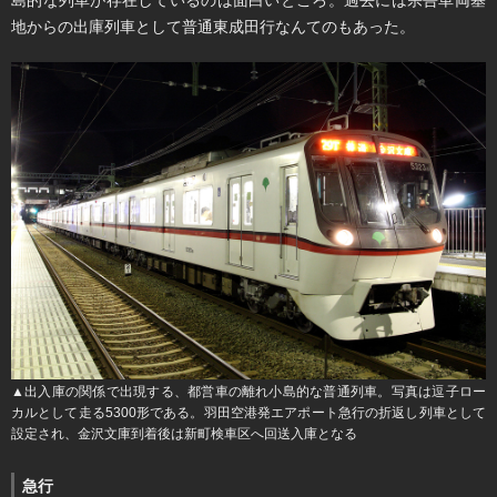
島的な列車が存在しているのは面白いところ。過去には宗吾車両基
地からの出庫列車として普通東成田行なんてのもあった。
▲出入庫の関係で出現する、都営車の離れ小島的な普通列車。写真は逗子ロー
カルとして走る5300形である。羽田空港発エアポート急行の折返し列車として
設定され、金沢文庫到着後は新町検車区へ回送入庫となる
急行