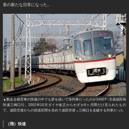
形の新たな日常になった。
▲数ある都営車の快速の中でも群を抜いて珍列車だったのが1400T
京成成田発
レ
快速三崎口行。2002年10月ダイヤ改正からわずか9ヶ月間だけ見られたもの
で、成田空港からの回送区間を含めて成田空港→三崎口を走破する列車だった
（飛）快速