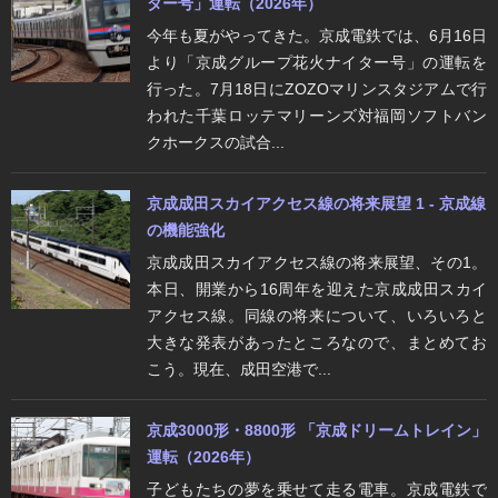
ター号」運転（2026年）
今年も夏がやってきた。京成電鉄では、6月16日
より「京成グループ花火ナイター号」の運転を
行った。7月18日にZOZOマリンスタジアムで行
われた千葉ロッテマリーンズ対福岡ソフトバン
クホークスの試合...
京成成田スカイアクセス線の将来展望 1 - 京成線
の機能強化
京成成田スカイアクセス線の将来展望、その1。
本日、開業から16周年を迎えた京成成田スカイ
アクセス線。同線の将来について、いろいろと
大きな発表があったところなので、まとめてお
こう。現在、成田空港で...
京成3000形・8800形 「京成ドリームトレイン」
運転（2026年）
子どもたちの夢を乗せて走る電車。京成電鉄で