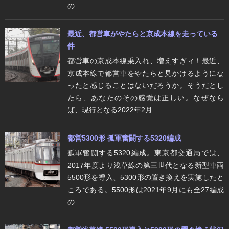
の...
最近、都営車がやたらと京成本線を走っている
件
都営車の京成本線乗入れ、増えすぎィ！最近、
京成本線で都営車をやたらと見かけるようにな
ったと感じることはないだろうか。そうだとし
たら、あなたのその感覚は正しい。なぜなら
ば、現行となる2022年2月...
都営5300形 孤軍奮闘する5320編成
孤軍奮闘する5320編成。東京都交通局では、
2017年度より浅草線の第三世代となる新型車両
5500形を導入、5300形の置き換えを実施したと
ころである。5500形は2021年9月にも全27編成
の...