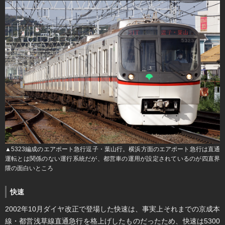
▲5323編成のエアポート急行逗子・葉山行。横浜方面のエアポート急行は直通
運転とは関係のない運行系統だが、都営車の運用が設定されているのが四直界
隈の面白いところ
快速
2002年10月ダイヤ改正で登場した快速は、事実上それまでの京成本
線・都営浅草線直通急行を格上げしたものだったため、快速は5300