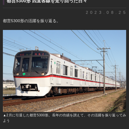
都営5300形 四直各線を走り回った日々
2023.08.25
都営5300形の活躍を振り返る。
▲2月に引退した都営5300形。長年の功績を讃えて、その活躍を振り返ってみ
よう