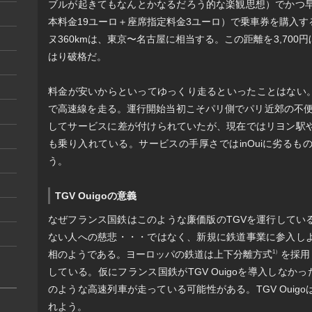
ブルが起きてもなんとかなるだろう的な楽観思想）でかつ早
本料金19ユーロ＋座席指定料金3ユーロ）で乗車券を購入
ヌ360kmは、東京〜名古屋に相当する。この距離を3,70
はり破格だ。
料金が安いからといってゆっくり走るといったことはない。Ouig
で高速線を走る。運行開始当初こそパリ側でパリ近郊の不便な
してサービスに差が付けられていたが、現在ではリヨン駅
も乗り入れている。サービスの手厚さではinOuiに劣る
う。
TGV Ouigoの意義
なぜフランス国鉄はこのような廉価版のTGVを運行してい
ない人への慈悲・・・ではなく、新規に鉄道事業に参入し
相のようである。ヨーロッパの鉄道は上下分離方式
を採用
1）
している。仮にフランス国鉄がTGV Ouigoを導入しなかっ
のような高速列車が走っている可能性がある。TGV Ouig
れよう。