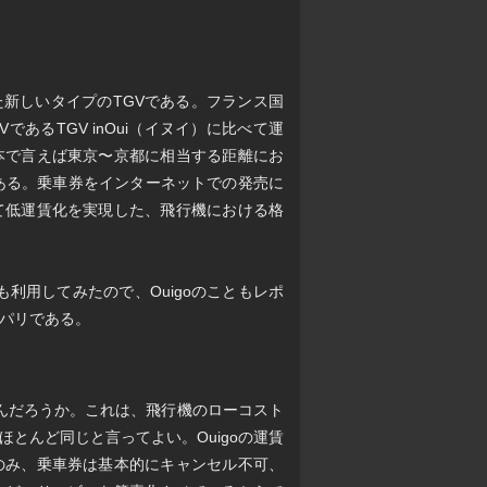
始した新しいタイプのTGVである。フランス国
あるTGV inOui（イヌイ）に比べて運
本で言えば東京〜京都に相当する距離にお
ある。乗車券をインターネットでの発売に
て低運賃化を実現した、飛行機における格
goも利用してみたので、Ouigoのこともレポ
パリである。
いはなんだろうか。これは、飛行機のローコスト
ほとんど同じと言ってよい。Ouigoの運賃
のみ、乗車券は基本的にキャンセル不可、