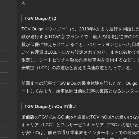
る
TGV Ouigoとは
TGV Ouigo（ウィゴー）は、2013年4月より運行を開
鉄が運行するTGVの新ブランドで、最大の特徴は従来のTGVで
賃が低廉に抑えられていること。パリ〜リヨンといった日
いても運賃は10ユーロから設定されており、まさに破格で
限定し、シートピッチを狭めた専用車両を使用するなどし
安航空（LCC）の鉄道版と言える高速鉄道となっている。
前回までの記事でTGV inOuiの乗車体験を記したが、Oui
ートしてみよう。乗車区間は前回記事の復路となるレンヌ→
TGV OuigoとinOuiの違い
廉価版のTGVであるOuigoと通常のTGV inOuiとの違
キャリア（LCC）とフルサービスキャリア（FSC）の違いと
が安いのは、前述の通り乗車券をインターネットでの発売