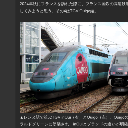
2024年秋にフランスを訪れた際に、フランス国鉄の高速鉄
してみようと思う。その4はTGV Ouigo編。
▲レンヌ駅で並ぶTGV inOui（右）とOuigo（左）。Oui
ラルドグリーンに塗装され、inOuiとブランドの違いが明