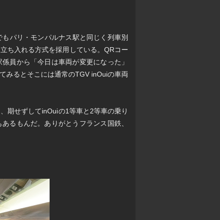
でもパリ・モンパルナス駅と同じく列車別
立ち入れる方式を採用している。QRコー
駅係員から「今日は車両が変更になった」
るとそこには通常のTGV inOuiの車両
ら、期せずしてinOuiの1等車と2等車の乗り
もあるもんだ。ありがとうフランス国鉄、