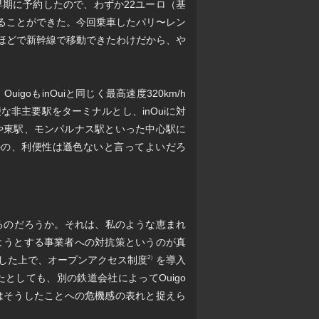
期に予約したので、わずか22ユーロ（基
することができた。今回乗車したパリ〜レン
0円ほどで新幹線で移動できたわけだから、や
oもinOuiと同じく最高速度320km/h
非主要駅をターミナルとし、inOuiに対
や東駅、モンパルナス駅といった中心駅に
ものの、利便性は遜色ないと言ってよいだろ
るのだろうか。それは、私のような恵まれ
ようとする事業者への対抗策というのが真
した上で、オープンアクセス制度
を導入
2）
たとしても、別の鉄道会社によってOuigo
oはそうしたことへの危機感の表れと捉えら