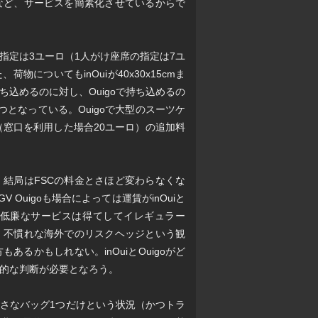
など、サービスを簡素化させているからで
指定は3ユーロ（1人がけ座席の指定は7ユ
物についてもinOuiが40x30x15cmま
持ち込めるのに対し、Ouigoで持ち込めるの
荷物1つとなっている。Ouigoで大型のスーツケ
（窓口を利用した場合20ユーロ）の追加料
、結局はFSCの料金とさほど変わらなくな
Ouigoも場合によっては運賃がinOuiと
低廉なサービスは得てしてイレギュラー
、不慣れな海外でのリスクヘッジという観
もあるかもしれない。inOuiとOuigoがど
的な判断が必要となろう。
さなバッグ1つだけという状況（かつトラ