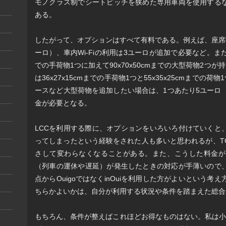
モノクラス制でシートピッチを狭めた専用車両を使用する
ある。
したがって、オプションはすべて有料である。例えば、座席
ーロ）、車内Wi-Fiの利用は3ユーロが追加で必要など。また、荷
での手荷物1つに加えて90x70x50cmまでの大型荷物2つが
は36x27x15cmまでの手荷物1つと55x35x25cmまでの
ースなど大型荷物を追加したい場合は、1つあたり5ユーロ
金が必要となる。
LCCを利用する際に、オプションをいろいろ付けていくと
ってしまったという経験をされた人も多いと思われるが、TGV 
さして変わらなくなることがある。また、こうした料金が
（列車の運休や遅延）が発生したときの対応が手薄いので
点からOuigoではなくinOuiを利用した方がよいという考え方
ちらかよいかは、自分が利用する状況や条件を踏まえた総合
もちろん、条件が整えばこれほどお得なものはない。私は小