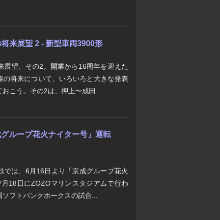
展望 2 - 新型車両3900形
来展望、その2。開業から16周年を迎えた
線の将来について、いろいろと大きな発表
おこう。その2は、押上〜成田...
「京成グループ花火ナイター号」運転
鉄では、6月16日より「京成グループ花火
月18日にZOZOマリンスタジアムで行わ
ソフトバンクホークスの試合...