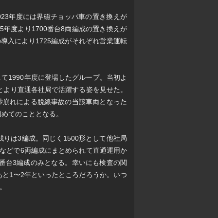
2023年度には界磁チョッパ車の置き換えが
年度より1700番台8両編成の置き換えが
成の導入により1725編成がそれぞれ営業運転
として1990年度に登場したグループ。当初よ
もとより直通各社局で活躍する姿を見せた。
土砂崩れによる脱線事故の当該車両となった
初めてのこととなる。
りは3編成。同じく1500形として他社局
造などで6両編成にまとめられて直通運用か
0番台3編成のみとなる。幸いにも検査の関
あと1〜2年といったところだろうか。いつ
。