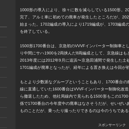
1000形の導入により、徐々に数を減らしている1500形。
完了、アルミ車に初めての廃車が発生したところだが、2025
始まった。1702編成の導入により1719編成が、1703編
を終了している。
1500形1700番台は、京急初のVVVFインバーター制御車
り中間にサハ1900を2両挟んだ8両編成として、京急線は
2013年度には2012年9月に追浜〜京急田浦間で発生した
1701編成が廃車となったが、経年による置き換えは今回が
もとより少数派なグループということもあり、1700番台の残
線に直通していた1600番台はVVVFインバーター制御化改
ら撤退したため、他社局線内で見られる1500形もこの170
係で1700番台の今年度中の廃車はなさそうだが、せいぜい
ものことだが、乗ったり撮ったりできるのは今のうちである
スポンサーリンク