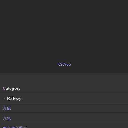
KSWeb
C
ategory
Railway
▼
京成
京急