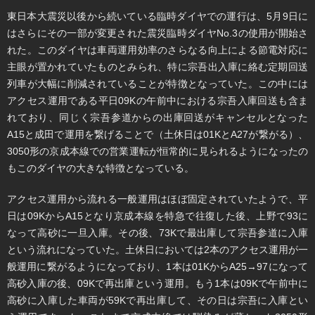
東日本大震災以後から続いている臨時ダイヤでの運行は、5月9日に
はさらにその一部が変更された震災臨時ダイヤNo.3の使用が開始さ
れた。このダイヤは車両運用効率のさらなる向上による節電対応に
主眼が置かれていたものとみられ、特に宗吾出入庫に絡む定期回送
列車が大幅に削減されていることが特徴となっていた。この中には
アクセス運用である平日09Kの午前中における宗吾入庫回送も含ま
れており、同じく宗吾参道からの出庫回送がキャンセルとなった
A15と成田で運用を繋げることで（土休日は01KとA27が繋がる）、
3050形の京成本線での営業運転が恒常的に見られるようになったの
もこのダイヤの大きな特徴となっている。
アクセス運用から流れる一般運用はほぼ固定されていたようで、平
日は09KからA15となり京成本線を特急で往復した後、上野で93に
なって高砂に一旦入庫。その後、73Kで最出庫して宗吾参道に入庫
という流れになっていた。土休日においては2本のアクセス運用が一
般運用に繋がるようになっており、1本は01KからA25→97になって
高砂入庫の後、09Kで再出庫という運用。もう1本は09Kで午前中に
高砂に入庫した車両が59Kで再出庫して、その日は宗吾に入庫とい