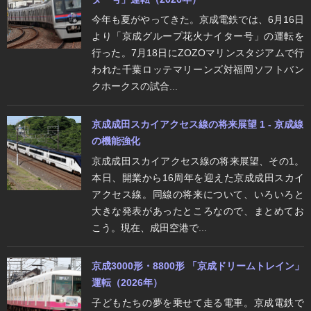
今年も夏がやってきた。京成電鉄では、6月16日
より「京成グループ花火ナイター号」の運転を
行った。7月18日にZOZOマリンスタジアムで行
われた千葉ロッテマリーンズ対福岡ソフトバン
クホークスの試合...
京成成田スカイアクセス線の将来展望 1 - 京成線
の機能強化
京成成田スカイアクセス線の将来展望、その1。
本日、開業から16周年を迎えた京成成田スカイ
アクセス線。同線の将来について、いろいろと
大きな発表があったところなので、まとめてお
こう。現在、成田空港で...
京成3000形・8800形 「京成ドリームトレイン」
運転（2026年）
子どもたちの夢を乗せて走る電車。京成電鉄で