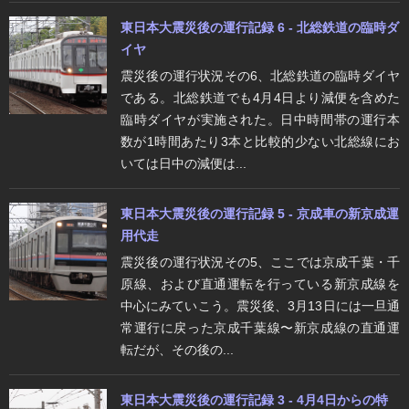
東日本大震災後の運行記録 6 - 北総鉄道の臨時ダ
イヤ
震災後の運行状況その6、北総鉄道の臨時ダイヤ
である。北総鉄道でも4月4日より減便を含めた
臨時ダイヤが実施された。日中時間帯の運行本
数が1時間あたり3本と比較的少ない北総線にお
いては日中の減便は...
東日本大震災後の運行記録 5 - 京成車の新京成運
用代走
震災後の運行状況その5、ここでは京成千葉・千
原線、および直通運転を行っている新京成線を
中心にみていこう。震災後、3月13日には一旦通
常運行に戻った京成千葉線〜新京成線の直通運
転だが、その後の...
東日本大震災後の運行記録 3 - 4月4日からの特