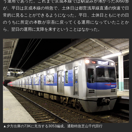
う運用であった。これまで京成本線では馴染みが薄かった3050形
が、平日は京成本線の特急で、土休日は都営浅草線直通の快速で日
常的に見ることができるようになった。平日、土休日ともにその日
のうちに所定の本数が宗吾に戻ってくる運用になっていたことか
ら、翌日の運用に支障を来すということはなかった。
▲夕方出庫の73Kに充当する3053編成。通勤特急芝山千代田行