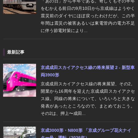
「あの日」から半年である。奇しくもその半年
をむかえる前日の9月10日から京成線はようやく
震災前のダイヤにほぼ戻ったわけだが、この半
年間は震災の被害あるいは東電管内の電力不足
に伴う節電対策により...
最新記事
京成成田スカイアクセス線の将来展望 2 - 新型車
両3900形
京成成田スカイアクセス線の将来展望、その2。
開業から16周年を迎えた京成成田スカイアクセ
ス線。同線の将来について、いろいろと大きな
発表があったところなので、まとめておこう。
その2は、押上〜成田...
京成3000形・N800形 「京成グループ花火ナイ
ター号」運転（2026年）