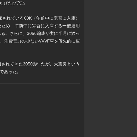
もたびたび充当
されている09K（午前中に宗吾に入庫）
ったため、午前中に宗吾に入庫する一般運用
る。さらに、3056編成が実に半月に渡っ
、消費電力の少ないVVVF車を優先的に運
れてきた3050形
だが、大震災という
1）
であった。