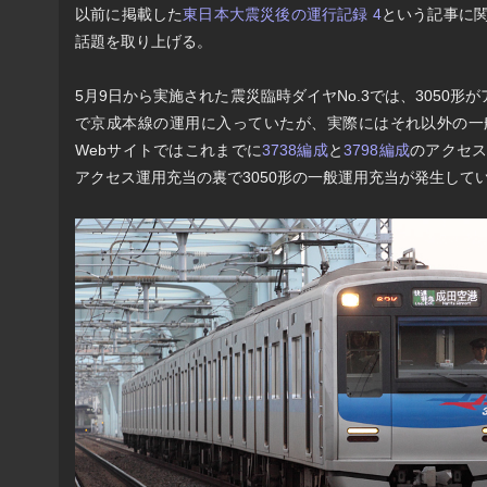
以前に掲載した
東日本大震災後の運行記録 4
という記事に関
話題を取り上げる。
5月9日から実施された震災臨時ダイヤNo.3では、3050
で京成本線の運用に入っていたが、実際にはそれ以外の一般
Webサイトではこれまでに
3738編成
と
3798編成
のアクセス
アクセス運用充当の裏で3050形の一般運用充当が発生して