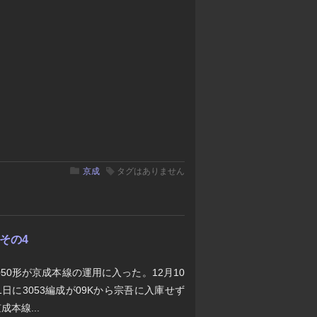
京成
タグはありません
 その4
050形が京成本線の運用に入った。12月10
1日に3053編成が09Kから宗吾に入庫せず
本線...