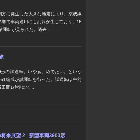
の朝方に発生した大きな地震により、京成線
影響で車両運用にも乱れが生じており、15
業運転が見られた。過去...
施
050形の試運転。いやぁ、めでたい。という
3051編成が試運転を行った。試運転は午前
間1往復にて...
展望 2 - 新型車両3900形