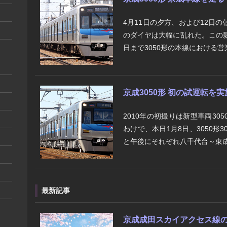
4月11日の夕方、および12日
のダイヤは大幅に乱れた。この
日まで3050形の本線における営
京成3050形 初の試運転を実
2010年の初撮りは新型車両3
わけで、本日1月8日、3050形
と午後にそれぞれ八千代台～東成田
最新記事
京成成田スカイアクセス線の将来