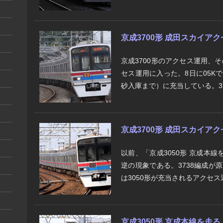
京成3700形 成田スカイアク
京成3700形のアクセス運用、そ
セス運用に入った。8日に05K
砂入庫まで）に充当している。370
京成3700形 成田スカイア
以前、「京成3050形 京成本
逆の現象である。3738編成が
は3050形が充当されるアクセス運
京成3050形 京成本線を走る