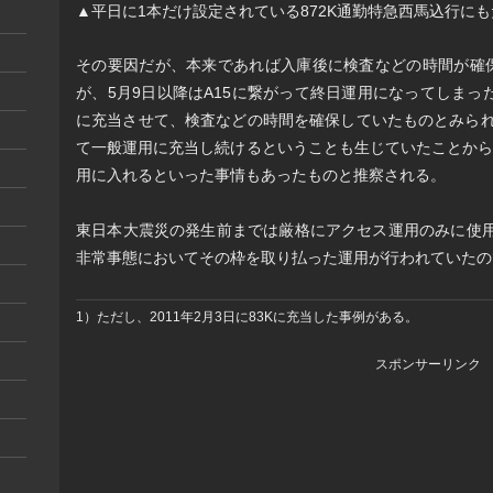
▲平日に1本だけ設定されている872K通勤特急西馬込行に
その要因だが、本来であれば入庫後に検査などの時間が確保
が、5月9日以降はA15に繋がって終日運用になってしま
に充当させて、検査などの時間を確保していたものとみられ
て一般運用に充当し続けるということも生じていたことから
用に入れるといった事情もあったものと推察される。
東日本大震災の発生前までは厳格にアクセス運用のみに使用さ
非常事態においてその枠を取り払った運用が行われていたの
1）ただし、2011年2月3日に83Kに充当した事例がある。
スポンサーリンク