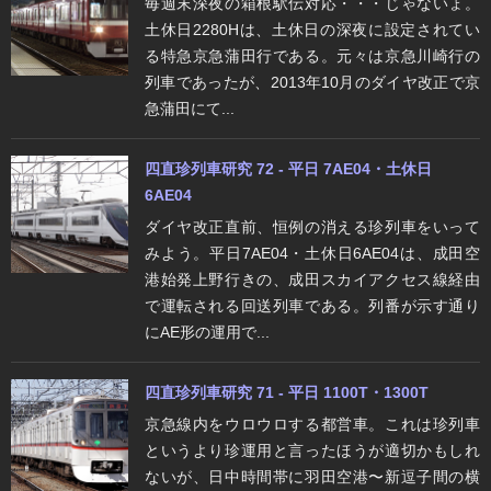
毎週末深夜の箱根駅伝対応・・・じゃないょ。
土休日2280Hは、土休日の深夜に設定されてい
る特急京急蒲田行である。元々は京急川崎行の
列車であったが、2013年10月のダイヤ改正で京
急蒲田にて...
四直珍列車研究 72 - 平日 7AE04・土休日
6AE04
ダイヤ改正直前、恒例の消える珍列車をいって
みよう。平日7AE04・土休日6AE04は、成田空
港始発上野行きの、成田スカイアクセス線経由
で運転される回送列車である。列番が示す通り
にAE形の運用で...
四直珍列車研究 71 - 平日 1100T・1300T
京急線内をウロウロする都営車。これは珍列車
というより珍運用と言ったほうが適切かもしれ
ないが、日中時間帯に羽田空港〜新逗子間の横