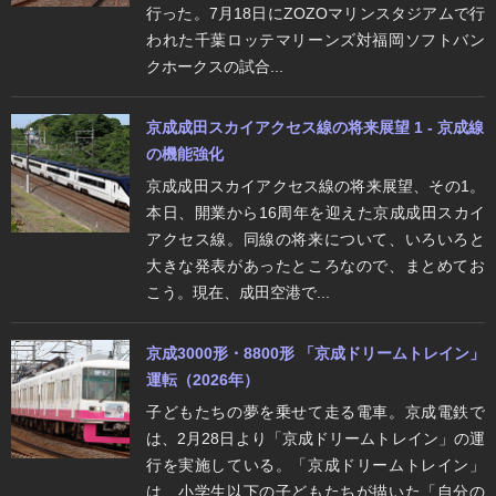
行った。7月18日にZOZOマリンスタジアムで行
われた千葉ロッテマリーンズ対福岡ソフトバン
クホークスの試合...
京成成田スカイアクセス線の将来展望 1 - 京成線
の機能強化
京成成田スカイアクセス線の将来展望、その1。
本日、開業から16周年を迎えた京成成田スカイ
アクセス線。同線の将来について、いろいろと
大きな発表があったところなので、まとめてお
こう。現在、成田空港で...
京成3000形・8800形 「京成ドリームトレイン」
運転（2026年）
子どもたちの夢を乗せて走る電車。京成電鉄で
は、2月28日より「京成ドリームトレイン」の運
行を実施している。「京成ドリームトレイン」
は、小学生以下の子どもたちが描いた「自分の