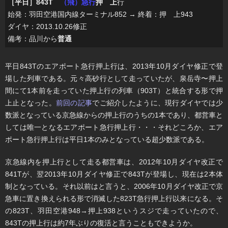
［平日］843T
（飛）急行
押 上
行
始発：羽田空港国内線ターミナル852 → 終着：押 上943
ダイヤ：2013.10.26修正
備考：品川から
普通
平日843Tのエアポート急行押上行は、2013年10月ダイヤ修正で登
場した列車である。元々高砂行として走っていたが、泉岳寺〜押上
間にて1本前を走っていた押上行の列車（903T）と統合する形で押
上止となった。
前回の記事
でご紹介したように、現行ダイヤでは少
数派となっている京急線からの押上行のうちの1本であり、都営車と
しては唯一となるエアポート急行押上行・・・それどころか、エア
ポート急行押上行は平日1本のみとなっている超少数派である。
京急線内を押上行として走る都営車は、2012年10月ダイヤ改正で
841Tが、翌2013年10月ダイヤ修正で843Tが登場し、現在は2本体
制となっている。それ以前はと言うと、2006年10月ダイヤ改正で京
急車に置き換えられる形で消滅した823T急行押上行以来になる。そ
の823T、羽田空港948→押上938というスジで走っていたので、
843Tの押上行は約7年ぶりの復活と言うこともできようか。