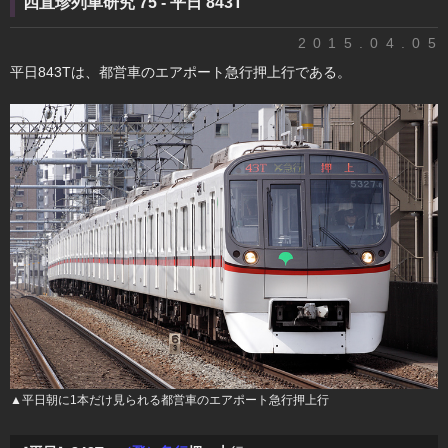
四直珍列車研究 75 - 平日 843T
2015.04.05
平日843Tは、都営車のエアポート急行押上行である。
▲平日朝に1本だけ見られる都営車のエアポート急行押上行