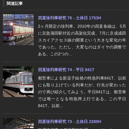
関連記事
四直珍列車研究 76 - 土休日 1753H
2ヶ月限定の珍列車。2010年の四直各線は、5月
に京急蒲田駅付近の高架化完成、7月に京成成田
スカイアクセス線の開業という大きな変化の年
であった。ただし、大変なのはダイヤの調整で
ある。この2つの...
四直珍列車研究 74 - 平日 841T
都営車による新逗子始発の特急列車841T、以前
にも取り上げている列車だが、行先が変わった
ので再び紹介してみよう。平日841Tは、都営車
では唯一となる特急押上行である。この平日
841T、以前...
四直珍列車研究 73 - 土休日 2280H