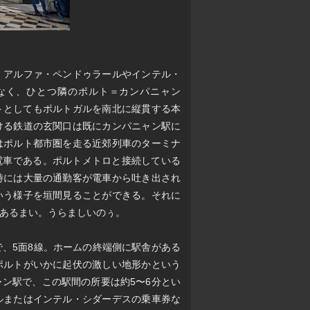
、アルファ・ペンドゥラールやインテル・
なく、ひとつ隣のポルト＝カンパニャン
ートとしてもポルトガルを南北に縦貫する本
ける鉄道の玄関口は既にカンパニャン駅に
はポルト都市圏を走る近郊列車のターミナ
の電車である。ポルトメトロと接続している
時には大量の通勤客が電車から吐き出され
いう様子を垣間見ることができる。それに
あるまい。うらましいのぅ。
、5面8線。ホームの終端側に駅舎がある
ポルトがいかに起伏の激しい地形かという
ン駅で、この駅間の所要は約5〜6分とい
ルまたはインテル・シダーデスの乗車券な