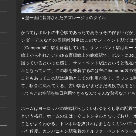
▲壁一面に装飾されたアズレージョのタイル
かつてはポルトの中心駅であったであろうその佇まいだが
シダーデスなどの長距離列車はこのサン・ベント駅では
（Campanhã）駅を発着している。サン・ベント駅はル
線上から外れたいわゆる盲腸線上の終端駅で、ポルトにお
譲っているといった感じ。サン・ベント駅はというと現在
ルとなっていて、この駅を発着するのは主にSiemens製
こともあってこの駅は通勤としての利用が多く、ラッシュ
て、駅舎に流れてくる。古い駅舎がまだまだ現役であると
してもこの空間を毎日利用できるなんてそんな贅沢なことも
ホームはヨーロッパの終端駅らしくいわゆるくし形の配置で
という格好。ホームの先はすぐにトンネルとなっており、
ことがよくわかる。トンネルを抜ければまもなくカンパニャ
った程度。カンパニャン駅発着のアルファ・ペンドゥラー