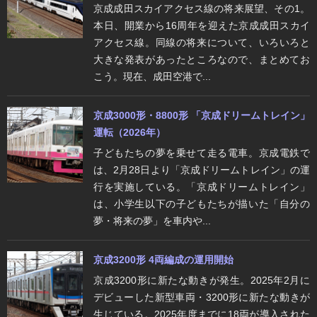
京成成田スカイアクセス線の将来展望、その1。
本日、開業から16周年を迎えた京成成田スカイ
アクセス線。同線の将来について、いろいろと
大きな発表があったところなので、まとめてお
こう。現在、成田空港で...
京成3000形・8800形 「京成ドリームトレイン」
運転（2026年）
子どもたちの夢を乗せて走る電車。京成電鉄で
は、2月28日より「京成ドリームトレイン」の運
行を実施している。「京成ドリームトレイン」
は、小学生以下の子どもたちが描いた「自分の
夢・将来の夢」を車内や...
京成3200形 4両編成の運用開始
京成3200形に新たな動きが発生。2025年2月に
デビューした新型車両・3200形に新たな動きが
生じている。2025年度までに18両が導入された