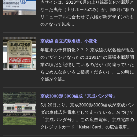
内サインは、2013年8月の上り線高架化で新駅と
なった曳舟（上りホームのみ）が、同9月に駅の
リニューアルに合わせて八幡が新デザインのも
のとなって以来...
京成線 自立式駅名標、小変化
年度末の予算消化？？？ 京成線の駅名標が現在
のデザインとなったのは1991年の幕張本郷駅開
業の頃だと記憶しているのだが（間違っていた
らごめんなさい＆ご指摘ください）、この時に
全部が全部...
京成3000形 3003編成「京成パンダ号」
5月26日より、京成3000形3003編成が京成パン
ダの車体広告電車として走っている。名づけて
「京成パンダ号」。この広告電車、京成電鉄の
クレジットカード「Keisei Card」の広告電車...