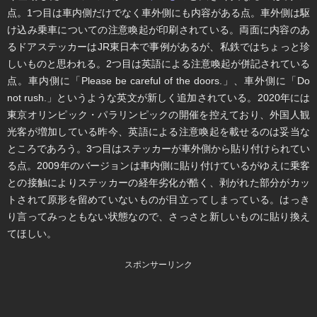
点。1つ目は車内側だけでなく車外側にも内容がある点。車外側は駆
け込み乗車についての注意喚起が印刷されている。両面に内容のあ
るドアステッカーはJR東日本で事例があるが、私鉄ではちょっと珍
しいものと思われる。2つ目は英語による注意喚起が併記されている
点。車内側に「Please be careful of the doors.」、車外側に「Do
not rush.」というような英文が新しく追加されている。2020年には
東京オリンピック・パラリンピックの開催を控えており、外国人観
光客が増加している昨今、英語による注意喚起を載せるのは妥当な
ところであろう。3つ目はステッカーが車外側から貼り付けられてい
る点。2009年のバージョンは車内側に貼り付けているがゆえに乗客
との接触によりステッカーの経年劣化が酷く、剥がれた部分がカッ
トされて原形を留めていないものが目立ってしまっている。はっき
り言ってみっともない状態なので、さっさと新しいものに貼り換え
てほしい。
スポンサーリンク