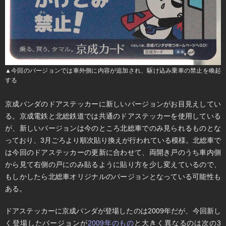
▲今回のバージョンでは車外側に内容が追加され、駆け込み乗車の禁止を喚起
する
京成パンダのドアステッカーに新しいバージョンがお目見えしてい
る。京成電鉄と北総鉄道では共通のドアステッカーを使用している
が、新しいバージョンは今のところ北総車でのみ見られるものとな
っており、3月ごろより順次貼り換えが行われている模様。北総車で
は今回のドアステッカーの更新に合わせて、両開き戸のうち車内側
から見て右側の戸にのみ貼るように貼り方を少し変えているので、
もしかしたら北総車オリジナルのバージョンとなっている可能性も
ある。
ドアステッカーに京成パンダが登場したのは2009年だが、今回新し
く登場したバージョンが
2009年のもの
と大きく異なるのは次の3