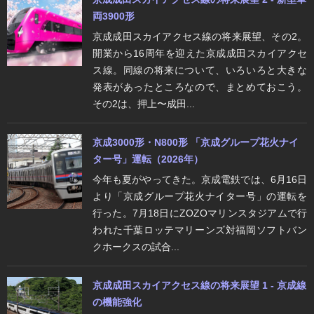
両3900形
京成成田スカイアクセス線の将来展望、その2。
開業から16周年を迎えた京成成田スカイアクセ
ス線。同線の将来について、いろいろと大きな
発表があったところなので、まとめておこう。
その2は、押上〜成田...
京成3000形・N800形 「京成グループ花火ナイ
ター号」運転（2026年）
今年も夏がやってきた。京成電鉄では、6月16日
より「京成グループ花火ナイター号」の運転を
行った。7月18日にZOZOマリンスタジアムで行
われた千葉ロッテマリーンズ対福岡ソフトバン
クホークスの試合...
京成成田スカイアクセス線の将来展望 1 - 京成線
の機能強化