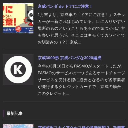
京成パンダ de ドアにご注意！
1月末より、京成車の「ドアにご注意！」ステッ
カーが一新されはじめている。目に入りやすい
場所のものということもあるので気づかれた方
も多いと思うが、そこにはキモくてカワイイで
お馴染みの（？）京成...
京成3000形 京成パンダな3020編成
今年の3月18日からPASMOがスタートしたが、
PASMOのサービスの一つであるオートチャージ
サービスを受ける際に必要となるのが各事業者
が発行するクレジットカードで、京成の場合、
このクレジット...
最新記事
京成成田スカイアクセス線の将来展望 2 - 新型車