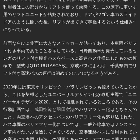
利用者はこの部分からリフトを使って乗降する。この床下に車いす
用のリフトユニットが格納されており、ドアがワゴン車のスライド
ドアのように開いた後、リフトが出てきて稼働するという仕組み
1）
になっている。
前面ならびに側面に大きなステッカーが貼ってあり、本車両がリフ
ト付き車両であることを示している。日野自動車が発売しているセ
レガのリフト付き観光バスをベースに高速バス仕様にしたものの模
様で、型式はQTG-RU1ASCA改。京成バスによれば、千葉県内でリ
フト付き高速バスの運行は初めてのことになるそうである。
​​2020年には東京オリンピック・パラリンピックも控えていることか
ら、これを契機としたユニバーサルデザイン化が政府主導で「ユニ
バーサルデザイン2020」として推進されているところである。その
行動計画では、成田空港と羽田空港のバリアフリー化はもちろんの
こと、両空港へのアクセスバスのバリアフリー化も盛り込まれた。
バス車両のバリアフリー化については、一般路線車ではノンステッ
プ車両がだいぶ浸透してきているが、空港連絡バスに使用されてい
る高速バス車両は構造上の問題もあってバリアフリーに適さない高