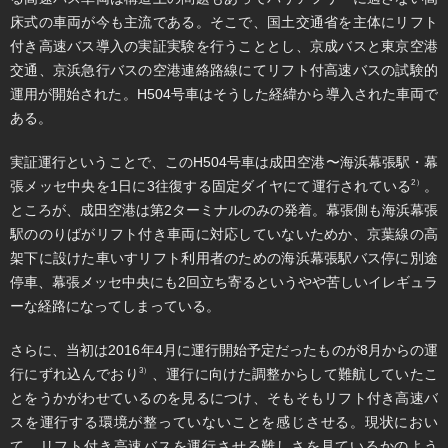
床式の車両が今も主流である。そこで、国土交通省を主体にリフト
付き高速バス導入の実証実験を行うこととし、京成バスと東京空港
交通、京浜急行バスの空港連絡路線にてリフト付高速バスの試験的
運用が開始された。H504号車はそうした経緯から導入された車両で
ある。
​実証運行ということで、このH504号車は成田空港〜海浜幕張駅・幕
張メッセ中央を1日に3往復する固定ダイヤにて運行されている
。
2）
ところが、成田空港は第2ターミナルのみの発着。幕張側も海浜幕張
駅ののりばがリフト付き車両に対応していないためか、京葉線の高
架下に設けた車いすリフト利用者のための海浜幕張駅バス停に別途
停車、幕張メッセ中央にも2回立ち寄るというやや苦しいイレギュラ
ーな経路になってしまっている。
さらに、当初は2016年4月に運行開始予定だったものが8月からの運
行にずれ込んでおり
、運行に向けた調整からして難航していたこ
3）
とをうかがわせているのを見るにつけ、そもそもリフト付き高速バ
スを運行する環境が整っていないことを感じさせる。現状におい
て、リフト付き高速バスを運行させる難しさを見ているかのよう