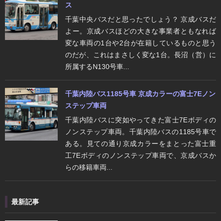
ス
千葉中央バスだと思ったでしょう？ 京成バスだ
よー。京成バスほどの大きな事業者ともなれば
変な車両の1台や2台が在籍しているものと思う
のだが、これはまさしく変な1台。長沼（営）に
所属するN130号車...
千葉内陸バス1185号車 京成カラーの富士7Eノン
ステップ車両
千葉内陸バスに突如やってきた富士7Eボディの
ノンステップ車両。千葉内陸バスの1185号車で
ある。見ての通り京成カラーをまとった富士重
工7Eボディのノンステップ車両で、京成バスか
らの移籍車両...
最新記事