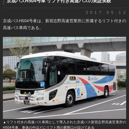
京成バスH504号車 リフト付き高速バスの実証実験
2017.05.12
​京成バスH504号者は、新習志野高速営業所に所属するリフト付きの
高速バス車両である。
▲リフト付きの高速バス車両として導入された京成バス新習志野高速営業所の
H504号車。車体の中ほどにリフト用の乗降口が設けてある