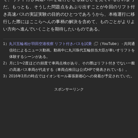
だ。もっとも、そうした問題点をあぶり出すことが今回のリフト付
き高速バスの実証実験の目的のひとつであろうから、本格運行に移
行した際にはここらへんの事柄の解決を含めて、ものごとがよりよ
い方向へ進んでいくことを期待したいものである。
1）
丸川五輪相が羽田空港視察 リフト付きバスを試乗
（YouTube） - 共同通
信社によるニュース動画。動画中に丸川珠代五輪担当大臣が車いすリフトを
体験するシーンがある。
2）​月に1〜2度ほどの頻度で車両点検があり、その際はリフト付きでない一般
の高速バス車両が代走する（車両点検日は公式HPで発表されている）。
3）​2016年3月の時点ではイオンモール幕張新都心への発着が予定されていた。
スポンサーリンク