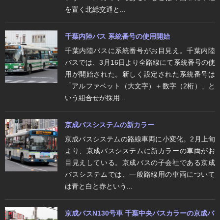
を置く北総交通と...
千葉内陸バス 系統番号の使用開始
千葉内陸バスに系統番号がお目見え。千葉内陸
バスでは、3月16日より全路線にて系統番号の使
用が開始された。新しく設定された系統番号は
「アルファベット（大文字）＋数字（2桁）」と
いう組合せが採用...
京成バスシステムの新カラー
京成バスシステムの路線車両に小変化。2月上旬
より、京成バスシステムに新カラーの車両がお
目見えしている。京成バスの子会社である京成
バスシステムでは、一般路線用の車両について
は青と白と赤という...
京成バスN130号車 千葉中央バスカラーの京成バ