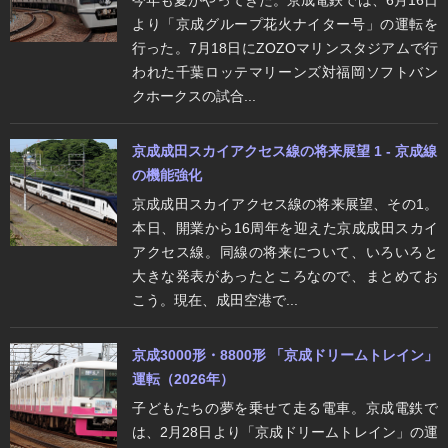
より「京成グループ花火ナイター号」の運転を
行った。7月18日にZOZOマリンスタジアムで行
われた千葉ロッテマリーンズ対福岡ソフトバン
クホークスの試合...
京成成田スカイアクセス線の将来展望 1 - 京成線
の機能強化
京成成田スカイアクセス線の将来展望、その1。
本日、開業から16周年を迎えた京成成田スカイ
アクセス線。同線の将来について、いろいろと
大きな発表があったところなので、まとめてお
こう。現在、成田空港で...
京成3000形・8800形 「京成ドリームトレイン」
運転（2026年）
子どもたちの夢を乗せて走る電車。京成電鉄で
は、2月28日より「京成ドリームトレイン」の運