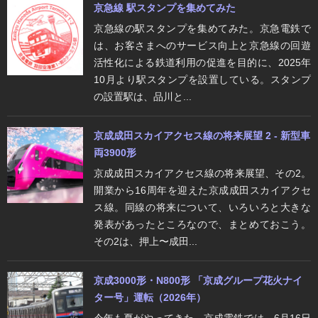
京急線 駅スタンプを集めてみた
京急線の駅スタンプを集めてみた。京急電鉄で
は、お客さまへのサービス向上と京急線の回遊
活性化による鉄道利用の促進を目的に、2025年
10月より駅スタンプを設置している。スタンプ
の設置駅は、品川と...
京成成田スカイアクセス線の将来展望 2 - 新型車
両3900形
京成成田スカイアクセス線の将来展望、その2。
開業から16周年を迎えた京成成田スカイアクセ
ス線。同線の将来について、いろいろと大きな
発表があったところなので、まとめておこう。
その2は、押上〜成田...
京成3000形・N800形 「京成グループ花火ナイ
ター号」運転（2026年）
今年も夏がやってきた。京成電鉄では、6月16日