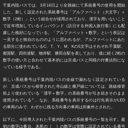
千葉内陸バスでは、3月16日より全路線にて系統番号の使用を開始
した。新しく設定された系統番号は「アルファベット（大文字）＋
数字（2桁）」という組合せが採用されており、漢字を用いないこと
で近年増加しているインバウンド（訪日する外国人旅行客）にも配
慮した格好になっている。「アルファベット＋数字」という表記は
一見すると独自のもののように思われるが、アルファベットにあた
る部分に使われているC、T、Y、M、Kの5文字はそれぞれ千葉駅、
都賀駅、四街道駅、物井駅、勝田台駅を表しており、後に続く2桁の
数字の使い方と合わせて基本的には京成バスと同様の付番法則にな
っている様子である。
新しい系統番号は千葉内陸バスの全線で漏れなく設定されている
が、京成バスから移管された寺山線と横戸線については、路線移管
前より使われている「漢字＋数字」の系統番号が引き続きそのまま
使用されている
。なお、系統番号を表示するのは行先表示がLED
1）
の車両のみで、わずかに残る方向幕の車両は対象外とされた。
以下に、今回導入された千葉内陸バスの系統番号の一覧を示す。最
初の数字は番台、末尾の［ ］の数字は実際に設定されている番号