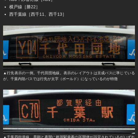
横戸線［勝22］
西千葉線［西千11、西千13］
▲行先表示の一例。千代田団地線。表示のレイアウトは京成バスに準じている
が、千葉内陸バスでは行先が太字（ボールド）になっているのが特徴
▲千葉四街道線。早朝と夜間に都賀駅発着の区間便が設定されているがいずれ