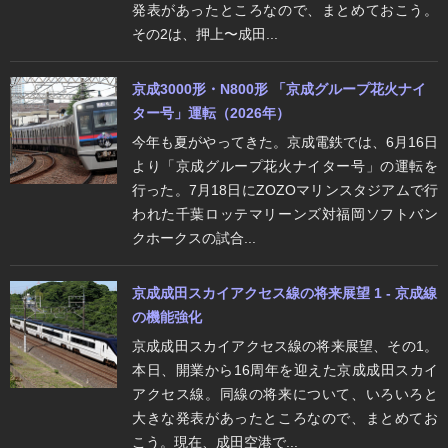
発表があったところなので、まとめておこう。
その2は、押上〜成田...
京成3000形・N800形 「京成グループ花火ナイ
ター号」運転（2026年）
今年も夏がやってきた。京成電鉄では、6月16日
より「京成グループ花火ナイター号」の運転を
行った。7月18日にZOZOマリンスタジアムで行
われた千葉ロッテマリーンズ対福岡ソフトバン
クホークスの試合...
京成成田スカイアクセス線の将来展望 1 - 京成線
の機能強化
京成成田スカイアクセス線の将来展望、その1。
本日、開業から16周年を迎えた京成成田スカイ
アクセス線。同線の将来について、いろいろと
大きな発表があったところなので、まとめてお
こう。現在、成田空港で...