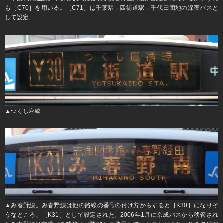
も［C70］を用いる。［C71］は千葉駅→四街道駅→千代田団地の深夜バスと
して設定
▲つくし座線
▲み春野線。み春野線は他の路線の番号の付け方からすると［K30］になりそ
うなところ、［K31］として設定された。2006年1月に京成バスから移管され