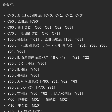
を表す。
C40：みつわ台団地線［C40、C41、C42、C43］
C50：原町線［C50］
C60：西千葉線［C60、C61、C62、C63］
C70：千葉四街道線［C70、C71］
T00：都賀線［T01］、原町循環線［T02、T03］
Y00：千代田団地線、バードヒル池花線
［Y01、Y02、Y03、
2）
Y04、Y05］
Y20：四街道市内循環バス（ヨッピィ）［Y21、Y22］
Y30：つくし座線［Y30］
Y40：四勝線［Y40］
Y50：長沼線［Y50］
Y60：みそら団地線［Y60、Y61、Y62、Y63］
Y70：めいわ線
［Y70、Y71］
3）
Y80：吉岡線［Y80、Y82］、総合公園線［Y81］
M00：物井線［M01］、亀崎線［M02］
M10：中台線［M10］
K30：み春野線［K31］