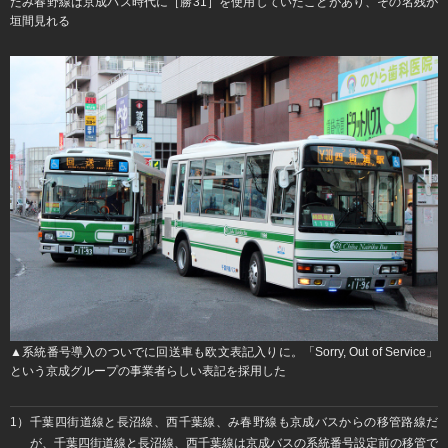
たみ春野線は京成バス時代に［勝31］を使用していたことがあり、その名残が
垣間見れる
▲系統番号導入のついでに回送車も欧文表記入りに。「Sorry, Out of Service」
という京成グループの事業者らしい表記を採用した
1）​千葉四街道線と長沼線、西千葉線、み春野線も京成バスからの移管路線だ
が、千葉四街道線と長沼線、西千葉線は京成バスの系統番号設定前の移管で