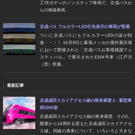
工7Eボディのノンステップ車両で、京成バスか
らの移籍車両...
京成バス フルカラーLED行先表示の車両が登場
ついに京成バスにもフルカラーLEDの波が到
達・・・！ 10月8日に幕張メッセの屋外展示場
において開催された「京成バスお客様感謝フェ
スティバル」で展示されたE164号車（江戸川
（営）所属...
最新記事
京成成田スカイアクセス線の将来展望 2 - 新型車
両3900形
京成成田スカイアクセス線の将来展望、その2。
開業から16周年を迎えた京成成田スカイアクセ
ス線。同線の将来について、いろいろと大きな