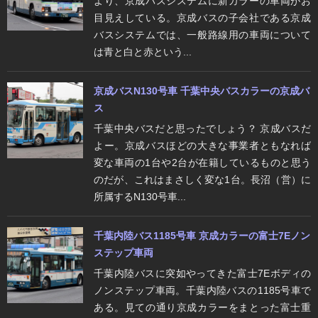
より、京成バスシステムに新カラーの車両がお
目見えしている。京成バスの子会社である京成
バスシステムでは、一般路線用の車両について
は青と白と赤という...
京成バスN130号車 千葉中央バスカラーの京成バ
ス
千葉中央バスだと思ったでしょう？ 京成バスだ
よー。京成バスほどの大きな事業者ともなれば
変な車両の1台や2台が在籍しているものと思う
のだが、これはまさしく変な1台。長沼（営）に
所属するN130号車...
千葉内陸バス1185号車 京成カラーの富士7Eノン
ステップ車両
千葉内陸バスに突如やってきた富士7Eボディの
ノンステップ車両。千葉内陸バスの1185号車で
ある。見ての通り京成カラーをまとった富士重