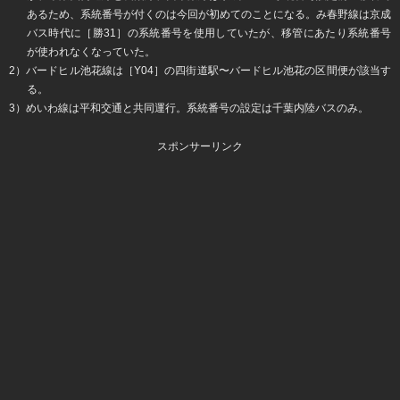
あるため、系統番号が付くのは今回が初めてのことになる。み春野線は京成
バス時代に［勝31］の系統番号を使用していたが、移管にあたり系統番号
が使われなくなっていた。
2）バードヒル池花線は［Y04］の四街道駅〜バードヒル池花の区間便が該当す
る。
3）めいわ線は平和交通と共同運行。系統番号の設定は千葉内陸バスのみ。
スポンサーリンク