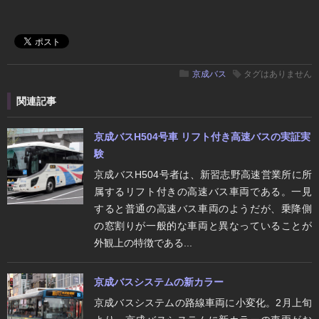
京成バス
タグはありません
関連記事
京成バスH504号車 リフト付き高速バスの実証実
験
京成バスH504号者は、新習志野高速営業所に所
属するリフト付きの高速バス車両である。一見
すると普通の高速バス車両のようだが、乗降側
の窓割りが一般的な車両と異なっていることが
外観上の特徴である...
京成バスシステムの新カラー
京成バスシステムの路線車両に小変化。2月上旬