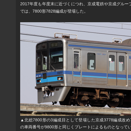
2017年度も年度末に近づくにつれ、京成電鉄や京成グル
では、7800形7828編成が登場した。
▲北総7800形の3編成目として登場した京成3778編成改め
の車両番号が9800形と同じくプレートによるものとなって