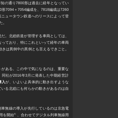
存知の通り7800形は過去に経年となってい
094＋7054編成を、7818編成は7260
葉ニュータウン鉄道へのリースによって登
った。
況だ。北総鉄道が管理する車両としては、
なっており、特にこれといって経年の車両
う動きは異例中の異例とも言えるできごと。
トがある。この中で気になるのは、重要な
同社が2016年3月に発表した中期経営計
導入
が、いよいよ具体的に動き出すような
ている北総にも何らかの動きがあるのは自
列車無線の導入が先行しているのは京急電
使用を開始
、合わせてデジタル列車無線用
4）