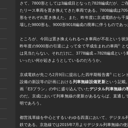
さて、7800形としては3編成目となった7828編成だが、ご
たリース車両を置き換えてきた車両である。7808編成は7050形7
形をそれぞれ置き換えた。また、昨年度に京成電鉄から千
場した9800形も、9000形9018編成の廃車に伴うものであ
ところが、今回は置き換えられるべき車両が不在という状
昨年度の9000形の引退によって全て平成生まれの車両
と
2）
は見当たらない。それだけに、3778編成→7828編成とい
いったい何が起きようとしているのだろうか。
京成電鉄が先ごろ2月9日に提出した四半期報告書
にヒン
3）
設備の新設等の計画における
列車無線設備更新
という記載。
画「E3プラン」の中に盛り込んでいた
デジタル列車無線の
のだ。京成において列車無線の更新があるならば、直通し
明であろう。
都営浅草線を中心とするいわゆる四直において、デジタル
鉄である。京急線では2015年7月よりデジタル列車無線の