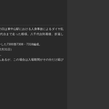
の日は東中山駅における人身事故によるダイヤ乱
千代台まで走った模様。八千代台到着後、折返し
7300形7308・7318編成。
2月31日）
み。
もあるが、この場合は入場期間がその分だけ延び