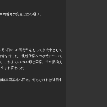
る。車両番号の変更は次の通り。
2月5日のS11運行
をもって京成車として
1）
整備を行った。北総仕様への改造について
、これまでの7800形と同様。帯の貼換え
て生まれ変わった。
行で印旛車両基地へ回送。何もなければ近日中