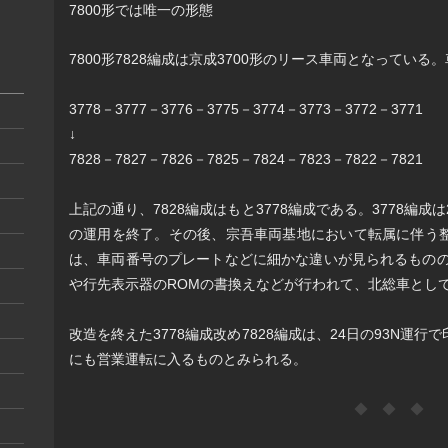
7800形では唯一の形態
7800形7828編成は京成3700形のリース車両となってい
3778－3777－3776－3775－3774－3773－3772－3771
↓
7828－7827－7826－7825－7824－7823－7822－7821
上記の通り、7828編成はもと3778編成である。3778編成は
の運用を終了。その後、宗吾車両基地において転属に伴う
は、車両番号のプレートなどに細かな違いが見られるものの
や行先表示器のROMの書換えなどが行われて、北総車とし
改造を終えた3778編成改め7828編成は、24日の93N運
にも営業運転に入るものとみられる。
◆ ◆ ◆