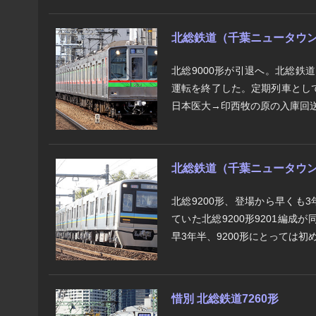
北総鉄道（千葉ニュータウン鉄
北総9000形が引退へ。北総鉄
運転を終了した。定期列車としての
日本医大→印西牧の原の入庫回送
北総鉄道（千葉ニュータウン鉄
北総9200形、登場から早くも
ていた北総9200形9201編
早3年半、9200形にとっては初め
惜別 北総鉄道7260形