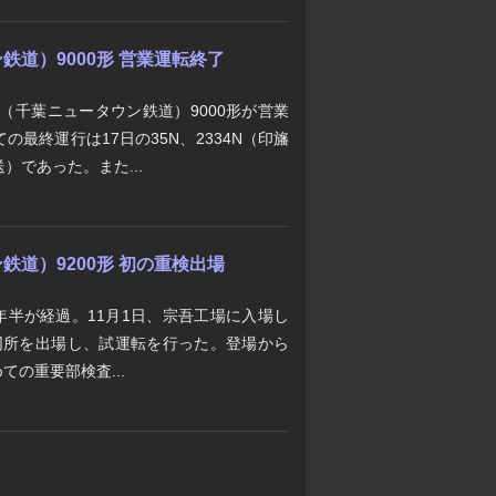
道）9000形 営業運転終了
道（千葉ニュータウン鉄道）9000形が営業
最終運行は17日の35N、2334N（印旛
）であった。また...
道）9200形 初の重検出場
3年半が経過。11月1日、宗吾工場に入場し
成が同所を出場し、試運転を行った。登場から
ての重要部検査...