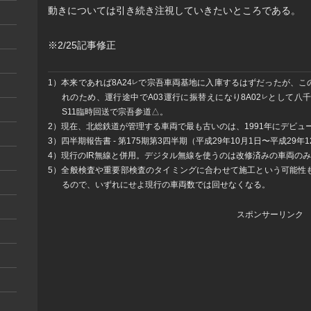
動きについては引き続き注視していきたいところである。
※2/25記事修正
1）本来であれば8A24
で宗吾車両基地に入庫するはずだったが、こ
レ
れのため、運行途中でA03運行に振替えになり8A02
として八
レ
S11臨時回送で宗吾参道△。
2）現在、北総鉄道が管理する車両で最も古いのは、1991年にデビューした
3）四半期報告書 - 第175期第3四半期（平成29年10月1日〜平成29年1
4）現行のIR無線と併用。デジタル無線を使うのは改修済みの車両の
5）全般検査や重要部検査のタイミングに合わせて施工という可能性
るので、いずれにせよ現行の車両数では回せなくなる。
スポンサーリンク