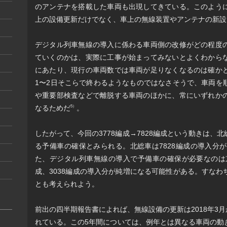
のアンテナを搭載した車両も出現してきている。このよう
上の設備更新だけでなく、車上の無線装置やアンテナの新設
デジタル列車無線の導入に係わる車両側の改修がどの程度
ていくのかは、実際に工事が始まってみないとよくわから
にあたり、現行の車両数では車両が足りなくなるのは確か
1〜2日そこらで終わるようなものではなさそうで、車両を
や重要部検査などで離脱する車両のほかに、常にいずれか
なるためだ
。
5）
したがって、今回の3778編成→7828編成という動きは、
る予備車の確保とみられる。北総車は7828編成の導入分
た、デジタル列車無線の導入で予備車の確保が必要なのは京
成、3038編成の導入分が純増になる可能性がある。すな
とも考えられよう。
前出の四半期報告書によれば、無線設備の更新は2018年3月
れている。この5年間については、例年とは異なる車両の動