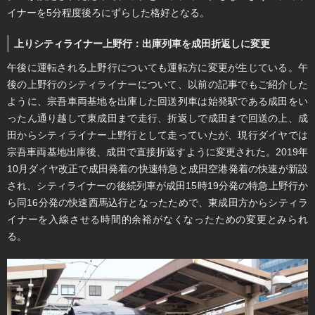
イナーを5分程度後ろにずらした格好となる。
上りシティライナー上野行：出庫列車を成田折返しに変更
午後に運転される上野行についても運転方に変更が生じている。午
後の上野行のシティライナーについて、以前の記事でもご紹介した
ように、宗吾車両基地を出庫した回送列車は始発駅である成田をい
ったん通り越して東成田まで走行、折返しで成田まで回送の上、成
田からシティライナー上野行として走っていたが、現行ダイヤでは
宗吾車両基地出庫後、成田で直接折返すように変更された。2019年
10月ダイヤ改正で成田発着の快速特急と成田空港発着の快速が新設
され、シティライナーの後続列車が成田15時19分発の特急上野行か
ら同16分発の快速西馬込行となったためで、東成田方からシティラ
イナーを入線させる時間的余裕がなくなったための変更とみられ
る。