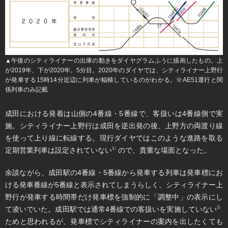
▲午後のシティライナーの出庫の動きをダイヤグラムふうに描画したもの。上
が2019年、下が2020年。5分目。2020年のダイヤでは、シティライナー上野行
が発車する15時14分近辺に列車が輻輳しているのがわかる。※AE51運行と関
係列車のみ記載
成田における発着は山側の4番線・5番線で、客扱いは4番線側で実
施。シティライナー上野行は成田を逆出発の後、上野方の両渡り線
を使って上り線に転線する。現行ダイヤではこのような進路を取る
定期営業列車は設定されていない
ので、貴重な場面となった。
1）
余談ながら、成田駅の4番線・5番線から発車する列車は発車標にお
ける発車番線が5番線と表示されてしまうらしく、シティライナー上
野行が発車する時間帯だけ発車標を強制的に「調整中」の表示にし
て凌いでいた。成田駅では通常4番線での客扱いを実施していない
2）
ためと思われるが、発車標でシティライナーの案内を出したくても