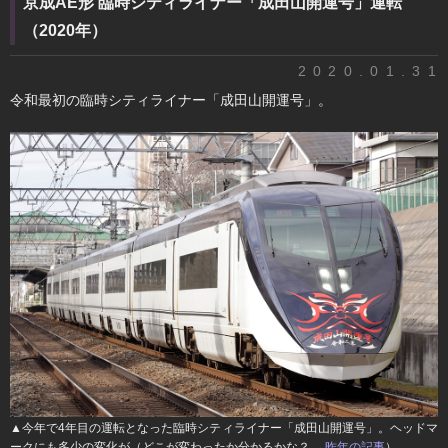
京成AE形 臨時シティライナー「成田山開運号」運転
（2020年）
2020.01.31
令和最初の臨時シティライナー「成田山開運号」。
▲今年で4年目の運転となった臨時シティライナー「成田山開運号」。ヘッドマ
ークにも多少の変化が（どこが変わったか分かるかな？ →
昨年の記事
）