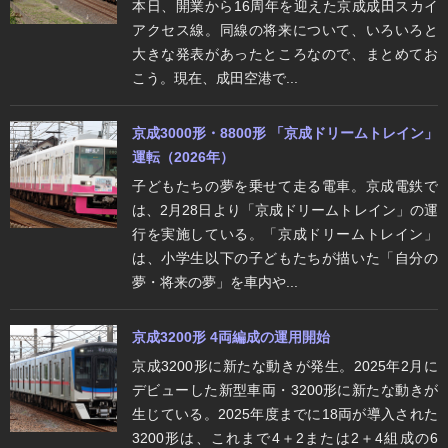
本日、開業から16周年を迎えた京成成田スカイ
アクセス線。同線の将来について、いろいろと
大きな発表があったところなので、まとめてお
こう。現在、成田空港で...
京成3000形・8800形 「京成ドリームトレイン」
運転（2026年）
子どもたちの夢を乗せて走る電車。京成電鉄で
は、2月28日より「京成ドリームトレイン」の運
行を実施している。「京成ドリームトレイン」
は、小学生以下の子どもたちが描いた「自分の
夢・将来の夢」を車内や...
京成3200形 4両編成の運用開始
京成3200形に新たな動きが発生。2025年2月に
デビューした新型車両・3200形に新たな動きが
生じている。2025年度までに18両が導入された
3200形は、これまで4＋2または2＋4組成の6