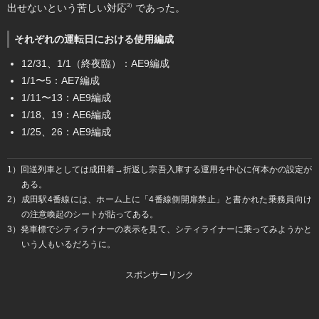
出せないという苦しい対応
であった。
3）
それぞれの運転日における使用編成
12/31、1/1（終夜臨）：AE9編成
1/1〜5：AE7編成
1/11〜13：AE9編成
1/18、19：AE6編成
1/25、26：AE9編成
1）回送列車としては成田着→折返し宗吾入庫する運用を中心に何本かの設定が
ある。
2）成田駅4番線には、ホーム上に「4番線側開扉禁止」と書かれた乗務員向け
の注意喚起のシートが貼ってある。
3）発車標でシティライナーの表示を見て、シティライナーに乗ってみようかと
いう人もいるだろうに。
スポンサーリンク