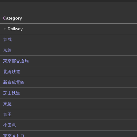
C
ategory
Railway
▼
京成
京急
東京都交通局
北総鉄道
新京成電鉄
芝山鉄道
東急
京王
小田急
東京メトロ