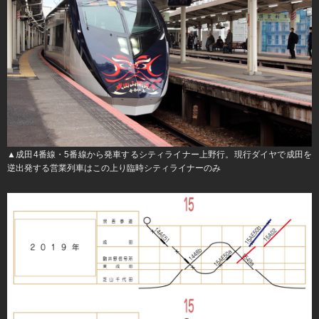
▲成田4番線・5番線から発車するシティライナー上野行。現行ダイヤで成田を
逆出発する営業列車はこの上り臨時シティライナーのみ