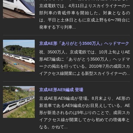
京成電鉄では、4月11日よりスカイライナーの一
部列車の青砥停車を開始した。対象となるの
は、平日と土休日ともに京成上野を6〜7時台に
発車する下り列車...
京成AE形「ありがとう3500万人」ヘッドマーク
祝、3500万人。京成電鉄では、10月上旬よりAE
形AE7編成に「ありがとう3500万人」ヘッドマ
ークの掲出を行っている。2010年7月の成田スカ
イアクセス線開業による新型スカイライナーの...
京成AE形AE9編成 登場
京成AE形AE9編成が登場。8月末より、AE形の
新造車であるAE9編成がお目見えしている。AE
形が新造されるのは9年ぶりのことで、成田スカ
イアクセス線が開業してから初めての増備車と
なる。かねて...