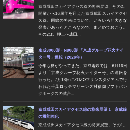
京成成田スカイアクセス線の将来展望、その2。
開業から16周年を迎えた京成成田スカイアクセ
ス線。同線の将来について、いろいろと大きな
発表があったところなので、まとめておこう。
その2は、押上〜成田...
京成3000形・N800形 「京成グループ花火ナイ
ター号」運転（2026年）
今年も夏がやってきた。京成電鉄では、6月16日
より「京成グループ花火ナイター号」の運転を
行った。7月18日にZOZOマリンスタジアムで行
われた千葉ロッテマリーンズ対福岡ソフトバン
クホークスの試合...
京成成田スカイアクセス線の将来展望 1 - 京成線
の機能強化
京成成田スカイアクセス線の将来展望、その1。