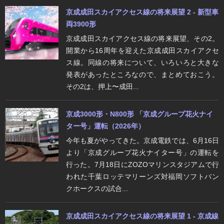
京成成田スカイアクセス線の将来展望 2 - 新型車
両3900形
京成成田スカイアクセス線の将来展望、その2。
開業から16周年を迎えた京成成田スカイアクセ
ス線。同線の将来について、いろいろと大きな
発表があったところなので、まとめておこう。
その2は、押上〜成田...
京成3000形・N800形 「京成グループ花火ナイ
ター号」運転（2026年）
今年も夏がやってきた。京成電鉄では、6月16日
より「京成グループ花火ナイター号」の運転を
行った。7月18日にZOZOマリンスタジアムで行
われた千葉ロッテマリーンズ対福岡ソフトバン
クホークスの試合...
京成成田スカイアクセス線の将来展望 1 - 京成線