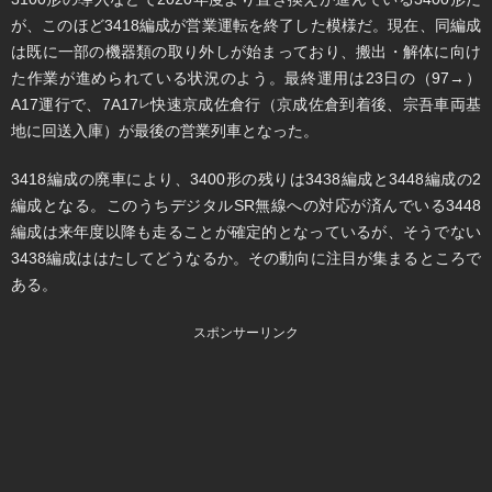
が、このほど3418編成が営業運転を終了した模様だ。現在、同編成
は既に一部の機器類の取り外しが始まっており、搬出・解体に向け
た作業が進められている状況のよう。最終運用は23日の（97→）
A17運行で、7A17
快速京成佐倉行（京成佐倉到着後、宗吾車両基
レ
地に回送入庫）が最後の営業列車となった。
3418編成の廃車により、3400形の残りは3438編成と3448編成の2
編成となる。このうちデジタルSR無線への対応が済んでいる3448
編成は来年度以降も走ることが確定的となっているが、そうでない
3438編成ははたしてどうなるか。その動向に注目が集まるところで
ある。
スポンサーリンク