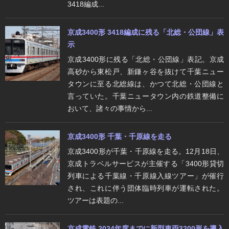
3418編成...
京成3400形 3418編成に残る「北総・公団線」表
示
京成3400形に残る「北総・公団線」表記。京成
高砂から東松戸、新鎌ヶ谷を抜けて千葉ニュー
タウンに至る北総線は、かつて北総・公団線と
言っていた。千葉ニュータウン内の鉄道整備に
おいて、諸々の事情から...
京成3400形 千葉・千原線を走る
京成3400形が千葉・千原線を走る。12月18日、
京成トラベルサービスが主催する「3400形貸切
列車による千葉線・千原線入線ツアー」が催行
され、これに伴う団体臨時列車が運転された。
ツアーは表題の...
京成電鉄 2024年度までに新型車両3200形を導入