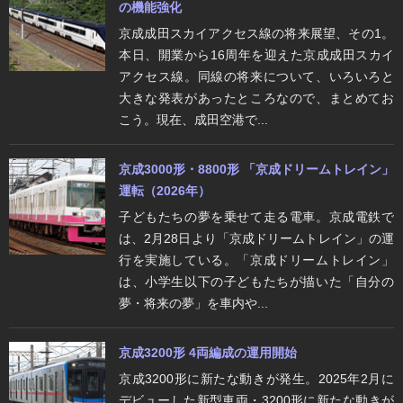
の機能強化
京成成田スカイアクセス線の将来展望、その1。
本日、開業から16周年を迎えた京成成田スカイ
アクセス線。同線の将来について、いろいろと
大きな発表があったところなので、まとめてお
こう。現在、成田空港で...
京成3000形・8800形 「京成ドリームトレイン」
運転（2026年）
子どもたちの夢を乗せて走る電車。京成電鉄で
は、2月28日より「京成ドリームトレイン」の運
行を実施している。「京成ドリームトレイン」
は、小学生以下の子どもたちが描いた「自分の
夢・将来の夢」を車内や...
京成3200形 4両編成の運用開始
京成3200形に新たな動きが発生。2025年2月に
デビューした新型車両・3200形に新たな動きが