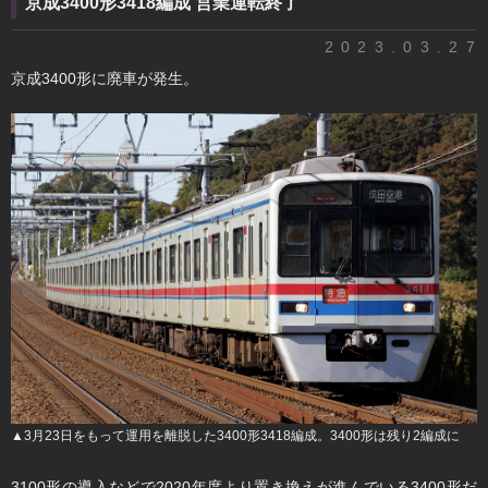
京成3400形3418編成 営業運転終了
2023.03.27
京成3400形に廃車が発生。
▲3月23日をもって運用を離脱した3400形3418編成。3400形は残り2編成に
3100形の導入などで2020年度より置き換えが進んでいる3400形だ