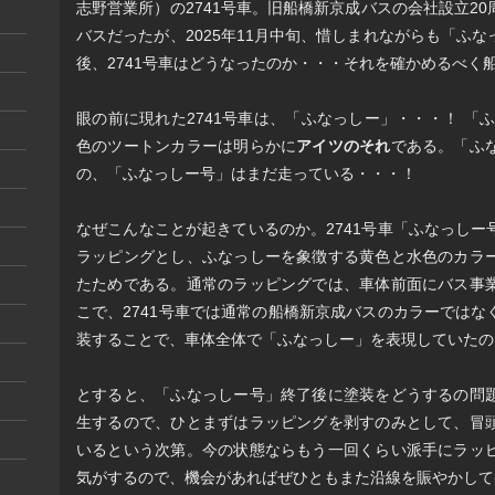
志野営業所）の2741号車。旧船橋新京成バスの会社設立2
バスだったが、2025年11月中旬、惜しまれながらも「ふ
後、2741号車はどうなったのか・・・それを確かめるべく
眼の前に現れた2741号車は、「ふなっしー」・・・！ 「
色のツートンカラーは明らかに
アイツのそれ
である。「ふ
の、「ふなっしー号」はまだ走っている・・・！
なぜこんなことが起きているのか。2741号車「ふなっし
ラッピングとし、ふなっしーを象徴する黄色と水色のカラ
たためである。通常のラッピングでは、車体前面にバス事
こで、2741号車では通常の船橋新京成バスのカラーでは
装することで、車体全体で「ふなっしー」を表現していたの
とすると、「ふなっしー号」終了後に塗装をどうするの問
生するので、ひとまずはラッピングを剥すのみとして、冒
いるという次第。今の状態ならもう一回くらい派手にラッ
気がするので、機会があればぜひともまた沿線を賑やかして