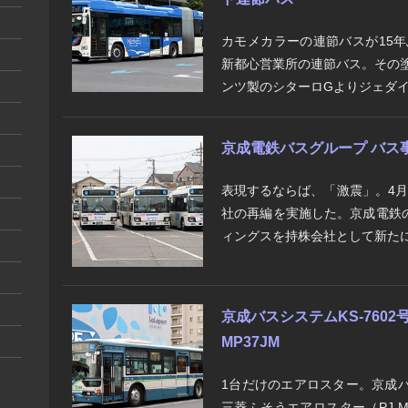
カモメカラーの連節バスが15
新都心営業所の連節バス。その塗
ンツ製のシターロGよりジェダイ
京成電鉄バスグループ バス
表現するならば、「激震」。4
社の再編を実施した。京成電鉄
ィングスを持株会社として新たに設
京成バスシステムKS-7602
MP37JM
1台だけのエアロスター。京成バス
三菱ふそうエアロスター（PJ-