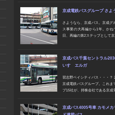
京成電鉄バスグループ さよ
さようなら、京成バス。京成グ
ス事業の大再編から1年。かね
日、再編の第2ステップとして京
京成バス千葉セントラル20
いすゞエルガ
習志野ベイシティバス・・・？ 
京成電鉄バスグループ。これま
プ15社が、持株会社である京成電
京成バス4005号車 カモ
ド連節バス