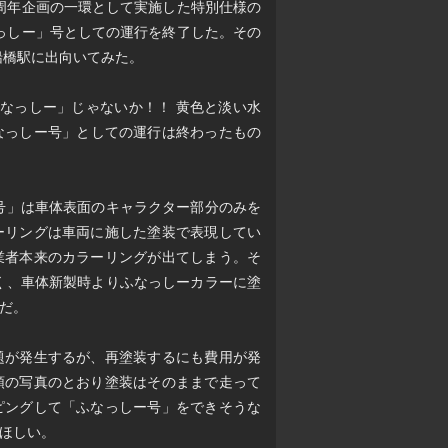
0周年企画の一環として実施した特別仕様の
なっしー」号としての運行を終了した。その
船橋駅に出向いてみた。
ふなっしー」じゃないか！！ 黄色と淡い水
なっしー号」としての運行は終わったもの
ー号」は車体表面のキャラクター部分のみを
ーリングは車両に施した塗装で表現してい
業者本来のカラーリングが出てしまう。そ
なく、車体新製時よりふなっしーカラーに塗
だ。
題が発生するが、再塗装するにも費用が発
頭の写真のとおり塗装はそのままで走って
ピングして「ふなっしー号」をできそうな
ほしい。