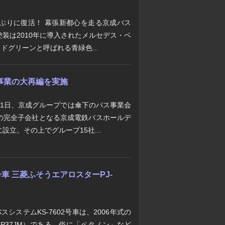
年ぶりに復活！ 幕張新都心を走る京成バス
装は2010年に導入されたメルセデス・ベ
ドグリーンと呼ばれる青緑色...
事業の大再編を実施
月1日、京成グループでは傘下のバス事業会
の完全子会社となる京成電鉄バスホールデ
立。その上でグループ15社...
号車 三菱ふそうエアロスターPJ-
システムKS-7602号車は、2006年式の
MP37JM）である。俗に「ペタノン」など