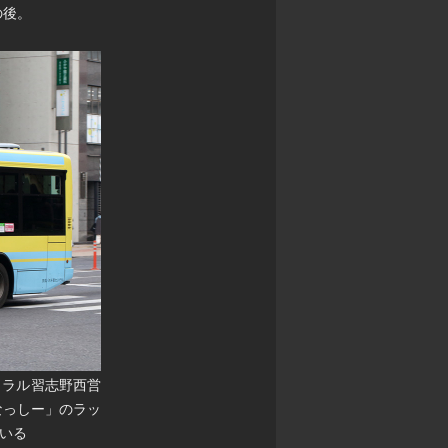
の後。
トラル習志野西営
なっしー」のラッ
いる