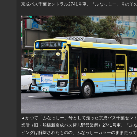
京成バス千葉セントラル2741号車、「ふなっしー」号のそ
▲かつて「ふなっしー」号として走った京成バス千葉セン
業所（旧・船橋新京成バス習志野営業所）2741号車。「ふ
ピングは解除されたものの、ふなっしーカラーのまま走って