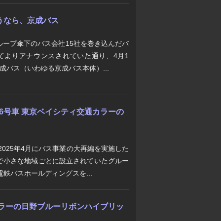
うなら、京成バス
ループ傘下のバス会社15社を巻き込んだバ
てよりアナウンスされていた通り、4月1
成バス（いわゆる京成バス本体）...
36号車 東京ベイシティ交通カラーの
2025年4月にバス事業の大再編を実施した
で小さな地域ごとに設立されていたグルー
鉄バスホールディングスを...
メカラーの日野ブルーリボンハイブリッ