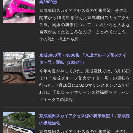
両3900形
京成成田スカイアクセス線の将来展望、その2。
開業から16周年を迎えた京成成田スカイアクセ
ス線。同線の将来について、いろいろと大きな
発表があったところなので、まとめておこう。
その2は、押上〜成田...
京成3000形・N800形 「京成グループ花火ナイ
ター号」運転（2026年）
今年も夏がやってきた。京成電鉄では、6月16日
より「京成グループ花火ナイター号」の運転を
行った。7月18日にZOZOマリンスタジアムで行
われた千葉ロッテマリーンズ対福岡ソフトバン
クホークスの試合...
京成成田スカイアクセス線の将来展望 1 - 京成線
の機能強化
京成成田スカイアクセス線の将来展望、その1。