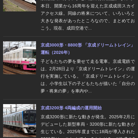
本日、開業から16周年を迎えた京成成田スカイ
アクセス線。同線の将来について、いろいろと
大きな発表があったところなので、まとめてお
こう。現在、成田空港で...
京成3000形・8800形 「京成ドリームトレイン」
運転（2026年）
子どもたちの夢を乗せて走る電車。京成電鉄で
は、2月28日より「京成ドリームトレイン」の運
行を実施している。「京成ドリームトレイン」
は、小学生以下の子どもたちが描いた「自分の
夢・将来の夢」を車内や...
京成3200形 4両編成の運用開始
京成3200形に新たな動きが発生。2025年2月に
デビューした新型車両・3200形に新たな動きが
生じている。2025年度までに18両が導入された