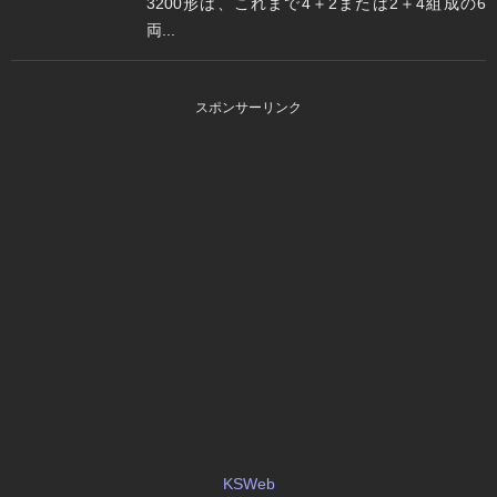
3200形は、これまで4＋2または2＋4組成の6
両...
スポンサーリンク
KSWeb