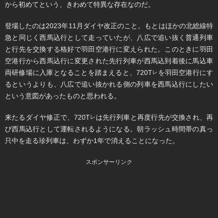
から初めてという、きわめて特異な存在なのだ。
登場したのは2023年11月ダイヤ改正のこと。もとはほかの北総線特
急と同じく西馬込行として走っていたが、八広で追い抜く普通列車
と行先を交換する格好で羽田空港行に変えられた。このときに羽田
空港行から西馬込行に変更された先行列車が西馬込到着後に馬込車
両研修場に入庫となることを踏まえると、720T
を羽田空港行にす
レ
るというよりも、八広で追い抜かれる側の列車を西馬込行にしたい
という意図があったものと思われる。
来たるダイヤ修正で、720T
は先行列車と再度行先が交換され、再
レ
び西馬込行として運転されるようになる。朝ラッシュ時間帯の真っ
只中を走る珍列車は、わずか1年で消えることになった。
スポンサーリンク