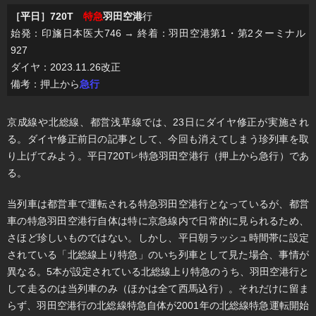
［平日］720T
特急
羽田空港
行
始発：印旛日本医大746 → 終着：羽田空港第1・第2ターミナル
927
ダイヤ：2023.11.26改正
備考：押上から
急行
京成線や北総線、都営浅草線では、23日にダイヤ修正が実施され
る。ダイヤ修正前日の記事として、今回も消えてしまう珍列車を取
り上げてみよう。平日720T
特急羽田空港行（押上から急行）であ
レ
る。
当列車は都営車で運転される特急羽田空港行となっているが、都営
車の特急羽田空港行自体は特に京急線内で日常的に見られるため、
さほど珍しいものではない。しかし、平日朝ラッシュ時間帯に設定
されている「北総線上り特急」のいち列車として見た場合、事情が
異なる。5本が設定されている北総線上り特急のうち、羽田空港行と
して走るのは当列車のみ（ほかは全て西馬込行）。それだけに留ま
らず、羽田空港行の北総線特急自体が2001年の北総線特急運転開始