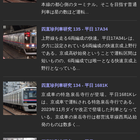
本線の都心側のターミナル。そこを目指す普通
列車は星の数ほど運転...
四直珍列車研究 135 - 平日 17A34
上野線を走る6両編成の快速。平日17A34レは、
夕方に設定されている6両編成の快速京成上野行
である。京成高砂始発ということで運転区間は
短いものの、6両編成では唯一となる快速京成上
野行となっている...
四直珍列車研究 134 - 平日 1681K
京成車の特急泉岳寺行が登場。平日1681Kレ
は、京成車で運転される特急泉岳寺行である。
2023年11月ダイヤ改正で登場した列車となって
いる。京成車の泉岳寺行は都営浅草線西馬込始
発のものは数多く...