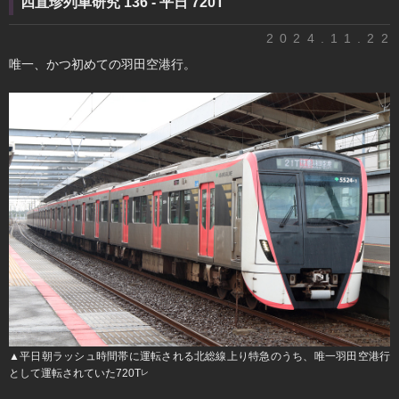
四直珍列車研究 136 - 平日 720T
2024.11.22
唯一、かつ初めての羽田空港行。
▲平日朝ラッシュ時間帯に運転される北総線上り特急のうち、唯一羽田空港行
として運転されていた720T
レ