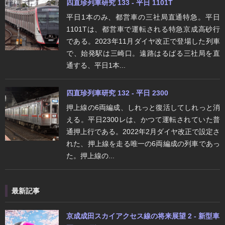
四直珍列車研究 133 - 平日 1101T
平日1本のみ、都営車の三社局直通特急。平日
1101Tは、都営車で運転される特急京成高砂行
である。2023年11月ダイヤ改正で登場した列車
で、始発駅は三崎口。遠路はるばる三社局を直
通する、平日1本...
四直珍列車研究 132 - 平日 2300
押上線の6両編成、しれっと復活してしれっと消
える。平日2300レは、かつて運転されていた普
通押上行である。2022年2月ダイヤ改正で設定さ
れた、押上線を走る唯一の6両編成の列車であっ
た。押上線の...
最新記事
京成成田スカイアクセス線の将来展望 2 - 新型車