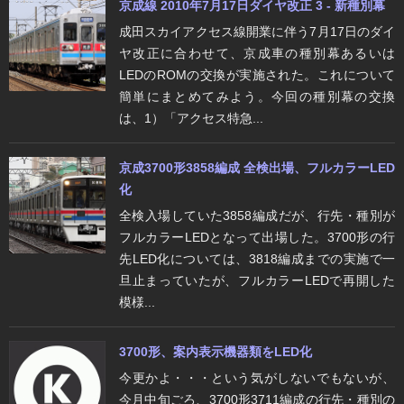
京成線 2010年7月17日ダイヤ改正 3 - 新種別幕
成田スカイアクセス線開業に伴う7月17日のダイ
ヤ改正に合わせて、京成車の種別幕あるいは
LEDのROMの交換が実施された。これについて
簡単にまとめてみよう。今回の種別幕の交換
は、1）「アクセス特急...
京成3700形3858編成 全検出場、フルカラーLED
化
全検入場していた3858編成だが、行先・種別が
フルカラーLEDとなって出場した。3700形の行
先LED化については、3818編成までの実施で一
旦止まっていたが、フルカラーLEDで再開した
模様...
3700形、案内表示機器類をLED化
今更かよ・・・という気がしないでもないが、
今月中旬ごろ、3700形3711編成の行先・種別の