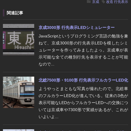
京成
改造
行先表示
関連記事
京成3000形 行先表示LEDシミュレーター
JavaScriptというプログラミング言語の勉強を兼
ねて、京成3000形の行先表示LEDを模したシミ
ュレーターを作ってみましたよっ。京成車が表
示可能な全ての種別行先を表示することが可能
なので...
北総7500形・9100形 行先表示フルカラーLED化
ようやっとまともな写真が撮れたので。北総車
のフルカラーLED化が進んでいる。従来の3色が
表示可能なLEDからフルカラーLEDへの交換につ
いては京成車や7300形で実績があるが、これが
いよいよ...