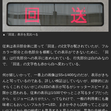
▲「回送」表示を見比べる
従来は表示部全体に渡って「回送」の2文字が配されていたが、フル
カラー部分と白色部分を横断しての表示ができないために、「回
送」は行先部分への表示に改められている。行先部分は白のみなの
で、「回送」の文字色も赤から白へ変わっている。
何が嬉しいかって、一番上の画像はSS=1/400なのだが、表示がきち
んと写っているのである。詳しい検証はしていないが、経験的にお
そらくこれぐらいがこのLEDの表示が写るがシャッタースピード上
限かと思われる。従来の表示は1/100でやっとこさ写るタイプだった
から、ヒジョーにありがたい。ってなわけで、一般の利用者にも趣
味者にもおいしいフルカラーLED、まさか今さら試用ってことはな
いだろうから他の編成にも普及すると思うのだが、早急な全編成へ