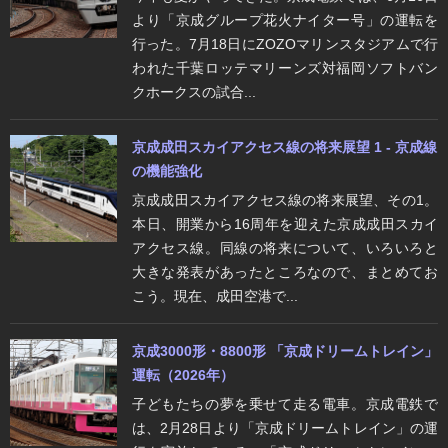
より「京成グループ花火ナイター号」の運転を
行った。7月18日にZOZOマリンスタジアムで行
われた千葉ロッテマリーンズ対福岡ソフトバン
クホークスの試合...
京成成田スカイアクセス線の将来展望 1 - 京成線
の機能強化
京成成田スカイアクセス線の将来展望、その1。
本日、開業から16周年を迎えた京成成田スカイ
アクセス線。同線の将来について、いろいろと
大きな発表があったところなので、まとめてお
こう。現在、成田空港で...
京成3000形・8800形 「京成ドリームトレイン」
運転（2026年）
子どもたちの夢を乗せて走る電車。京成電鉄で
は、2月28日より「京成ドリームトレイン」の運