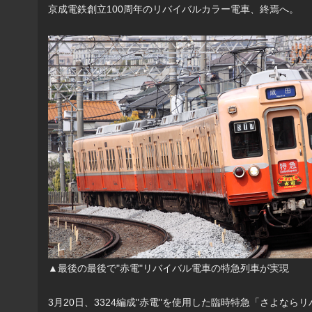
京成電鉄創立100周年のリバイバルカラー電車、終焉へ。
▲最後の最後で"赤電"リバイバル電車の特急列車が実現
3月20日、3324編成"赤電"を使用した臨時特急「さよな