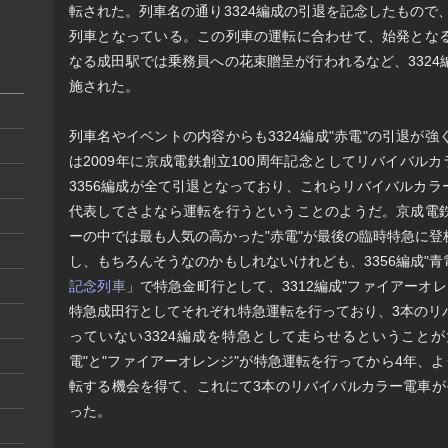
転された。列車名の通り3324編成の引退を記念したもので、
列車となっている。この列車の運転に合わせて、始発とな
なる成田駅では乗務員への花束贈呈が行われるなど、332
施された。
列車名やイベントの内容からも3324編成"赤電"の引退が
は2009年に京成電鉄創立100周年記念としてリバイバルカラ
3356編成が全て引退となっており、これらリバイバルカラー
代表してさよなら運転を行うということのようだ。京成電
ーの中では最も人気の高かった"赤電"が最後の臨時特急に
し、もちろんそうなのかもしれないけれども、3356編成"青電
記念列車
」で特急金町行として、3312編成"ファイアーオレ
特急成田行としてそれぞれ特急運転を行っており、3本のリ
っていない3324編成を特急として走らせるということが
電"と"ファイアーオレンジ"が特急運転を行ってから4年、よ
転する機会を得て、これにて3本のリバイバルカラー電車が
った。