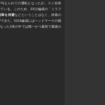
が与えられての運転となったが、スジ自体
ている。このため、3312編成の「ミラフ
列車を待避
などということはなく、終着の
できた。3324編成にはヘッドマークの掲
なった3本の中では唯一かつ最初で最後の