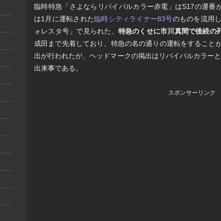
臨時特急「さよならリバイバルカラー赤電」はS17の運番
は1月に運転された
臨時シティライナー83号
のものを流用し
ォレスタ号」で見られた、
特急のくせに市川真間で後続の
成田まで先着しており、特急の名の通りの運転をすることが
出が行われたが、ヘッドマークの掲出はリバイバルカラーと
出来事である。
スポンサーリンク