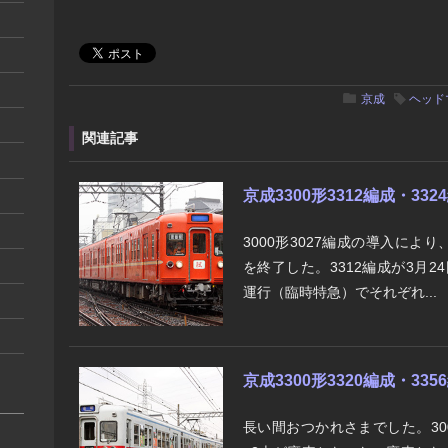
京成
ヘッド
関連記事
京成3300形3312編成・33
3000形3027編成の導入により、
を終了した。3312編成が3月24
運行（臨時特急）でそれぞれ...
京成3300形3320編成・33
長い間おつかれさまでした。300