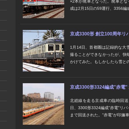
×2本が廃車となった。廃車となった
成は2月15日の59運行、3356編成
京成3300形 創立100周
1月14日、首都圏は記録的な
撮ることができなかったが、快
かけてみた。もしかしたら雪との
京成3300形3324編成"赤電
北総線を走る京成車の臨時回送
日、3300形3324編成"赤電
まで回送された。"赤電"が印旛車