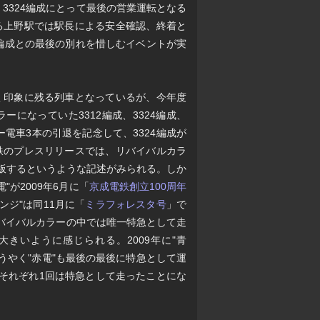
3324編成にとって最後の営業運転となる
る上野駅では駅長による安全確認、終着と
4編成との最後の別れを惜しむイベントが実
強く印象に残る列車となっているが、今年度
ーになっていた3312編成、3324編成、
電車3本の引退を記念して、3324編成が
鉄のプレスリリースでは、リバイバルカラ
登板するというような記述がみられる。しか
"が2009年6月に「
京成電鉄創立100周年
ンジ"は同11月に「
ミラフォレスタ号
」で
バイバルカラーの中では唯一特急として走
大きいように感じられる。2009年に"青
うやく"赤電"も最後の最後に特急として運
それぞれ1回は特急として走ったことにな