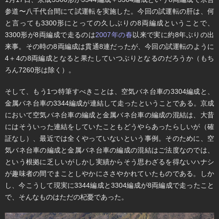
参道〜八千代台間にて試運転を実施した。今回の試運転の肝は、何
と言っても3300形にとっての久しぶりの8両編成ということで、
3300形が8両編成で走るのは
2007年の春
以来で実に約8年ぶりの出
来事。その時の8両編成は貫通8連だったが、今回の試運転のように
4＋4の8両編成となると果たしていつぶりとなるのだろうか（もち
ろん7260形は除く）。
そして、もう1つ特筆すべきことは、空気バネ台車の3304編成と、
金属バネ台車の3344編成が連結して走ったということである。京成
において空気バネ台車の編成と金属バネ台車の編成の混結は、大昔
にはそういった連結をしていたこともどうやらあったらしいが（確
証なし）、最近では全くやっていないという事例。そのために、空
気バネ台車の編成と金属バネ台車の編成の混結はご法度なのでは、
という根拠に乏しいがしかし実績からそう思わざるを得ないハナシ
が趣味者の間でまことしやかにささやかれていたものである。しか
し、今こうして現実に3344編成と3304編成が8両編成で走ったこと
で、そんなものはただの杞憂であった。