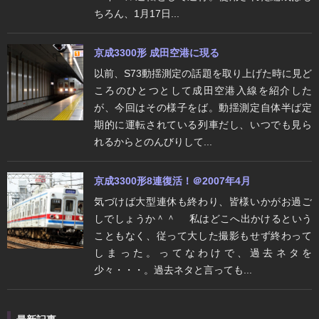
ちろん、1月17日...
京成3300形 成田空港に現る
以前、S73動揺測定の話題を取り上げた時に見ど
ころのひとつとして成田空港入線を紹介した
が、今回はその様子をば。動揺測定自体半ば定
期的に運転されている列車だし、いつでも見ら
れるからとのんびりして...
京成3300形8連復活！＠2007年4月
気づけば大型連休も終わり、皆様いかがお過ご
しでしょうか＾＾ゞ 私はどこへ出かけるという
こともなく、従って大した撮影もせず終わって
しまった。ってなわけで、過去ネタを
少々・・・。過去ネタと言っても...