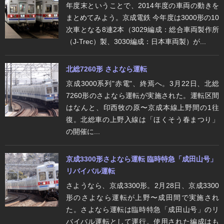
年度末ということで、2014年度の車両の動きを
まとめてみよう。京成電鉄 今年度は3000形の10
次車となる8連2本（3029編成：総合車両製作所
（J-Trec）製、3030編成：日本車両製）が...
北総7260形 さよなら運転
京成3000系列"赤電"、終焉へ。3月22日、北総
7260形のさよなら運転が実施された。運転区間
はなんと、印西牧の原〜京成本線上野間の1往
復。北総車の上野入線は「ほくそう春まつり」
の開催に...
京成3300形さよなら運転 臨時特急「成田山号」
リバイバル運転
さようなら、京成3300形。2月28日、京成3300
形のさよなら運転が上野〜成田間で実施され
た。さよなら運転は臨時特急「成田山号」のリ
バイバル運転として運行。使用された編成はも