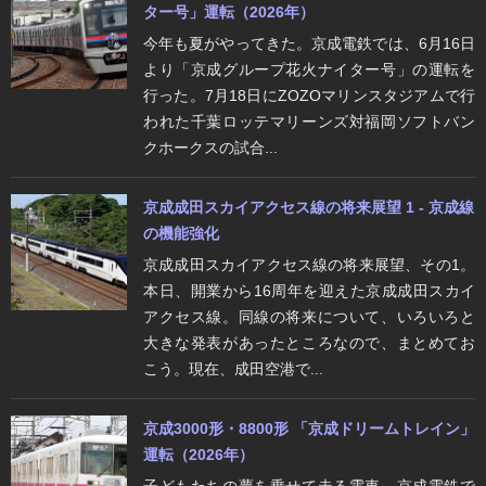
ター号」運転（2026年）
今年も夏がやってきた。京成電鉄では、6月16日
より「京成グループ花火ナイター号」の運転を
行った。7月18日にZOZOマリンスタジアムで行
われた千葉ロッテマリーンズ対福岡ソフトバン
クホークスの試合...
京成成田スカイアクセス線の将来展望 1 - 京成線
の機能強化
京成成田スカイアクセス線の将来展望、その1。
本日、開業から16周年を迎えた京成成田スカイ
アクセス線。同線の将来について、いろいろと
大きな発表があったところなので、まとめてお
こう。現在、成田空港で...
京成3000形・8800形 「京成ドリームトレイン」
運転（2026年）
子どもたちの夢を乗せて走る電車。京成電鉄で