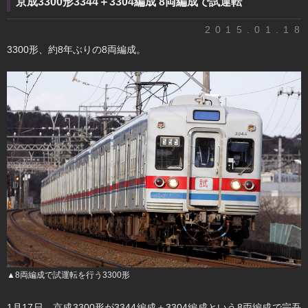
京成3300形3344＋3304編成 8両編成で試運転
2015.01.18
3300形、約8年ぶりの8両編成。
▲8両編成で試運転を行う3300形
1月17日、京成3300形が3344編成＋3304編成という8両編成で宗吾